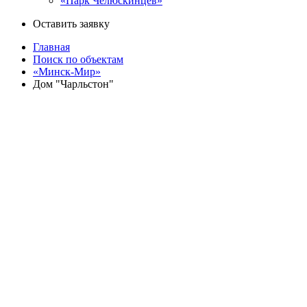
«Парк Челюскинцев»
Оставить заявку
Главная
Поиск по объектам
«Минск-Мир»
Дом "Чарльстон"
Назад
«Минск-Мир»
Дом "Чарльстон" - 20.8
​улица Николы Теслы, 11
Квартиры
Кладовые
Паркинг
Секция
Этаж