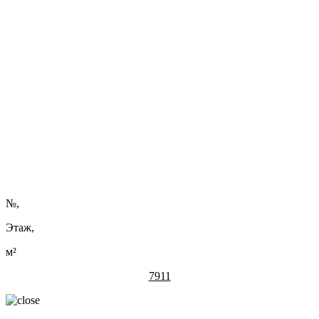
ВРЕМЯ МАКСИМАЛЬНОЙ ВЫГОДЫ: НЕДВИЖИМОСТЬ
В «МИНСК-МИРЕ» НА ОСОБЫХ УСЛОВИЯХ ДО 31
АВГУСТА
Застройщик многофункционального комплекса «Минск-Мир»
продлевает спецпредложение для тех, кто ищет идеальное
пространство для жизни, развития бизнеса или совмещения
обоих форматов.
Читать полностью ...
Нужна помощь в подборе?
Оставить заявку
№
,
Этаж,
м²
7911