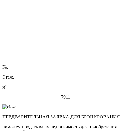
АВГУСТА
Застройщик многофункционального комплекса «Минск-Мир»
продлевает спецпредложение для тех, кто ищет идеальное
пространство для жизни, развития бизнеса или совмещения
обоих форматов.
Читать полностью ...
Нужна помощь в подборе?
Оставить заявку
№
,
Этаж,
м²
7911
ПРЕДВАРИТЕЛЬНАЯ ЗАЯВКА ДЛЯ БРОНИРОВАНИЯ
поможем продать вашу недвижимость для приобретения