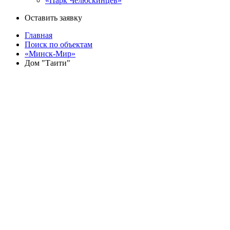
«Парк Челюскинцев»
Оставить заявку
Главная
Поиск по объектам
«Минск-Мир»
Дом "Таити"
Назад
«Минск-Мир»
Дом "Таити" - 10.3
улица Братская 13
Квартиры
Коммерческие помещения
Кладовые
Паркинг
Секция
Этаж