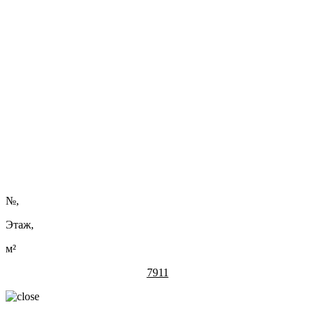
ЛЕТО ВЫГОДНЫХ ПРЕДЛОЖЕНИЙ В «МИНСК-МИРЕ».
ТОЛЬКО ДО КОНЦА АВГУСТА!
Специальные июльские предложения на недвижимость в
многофункциональном комплексе «Минск-Мир» вызвали
огромный интерес у тех, кто хочет жить в этом современном
развитом районе столицы.
Читать полностью ...
Нужна помощь в подборе?
Оставить заявку
№
,
Этаж,
м²
7911