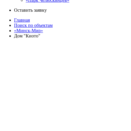
«Парк Челюскинцев»
Оставить заявку
Главная
Поиск по объектам
«Минск-Мир»
Дом "Киото"
Назад
«Минск-Мир»
Дом "Киото" - 25.11
улица Брилевская, дом 33
Галерея
Квартиры
Кладовые
Паркинг
Секция
Этаж