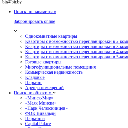
bir@bir.by
Поиск по параметрам
Забронировать online
Однокомнатные квартиры
Квартиры с возможностью перепланировки в 2-ко
Квартиры с возможностью перепланировки в 3-ко
Квартиры с возможностью перепланировки в 4-ко
Квартиры с возможностью перепланировки в 5-ко
Готовые квартиры
Многофункциональные помещения
Коммерческая недвижимость
Кладовые
Паркинг
Аренда помещений
Поиск по объектам
«Минск-Мир»
«Маяк Минска»
«Парк Челюскинцев»
ФОК Вивальди
Паркинги
Capital Palace