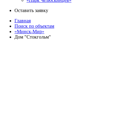
«Парк Челюскинцев»
Оставить заявку
Главная
Поиск по объектам
«Минск-Мир»
Дом "Стокгольм"
Назад
«Минск-Мир»
Дом "Стокгольм" - 29.2
улица Белградская, дом 9
Квартиры
Кладовые
Паркинг
Секция
Этаж