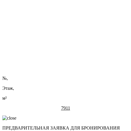
ВРЕМЯ ЗАБЫТЬ О ПОИСКЕ ПАРКОВКИ: МАШИНО-
МЕСТА В «МИНСК-МИРЕ» С ВЫГОДОЙ ДО 20%
По 31 августа включительно автовладельцы могут приобрести
собственное парковочное место с дополнительной выгодой до
20% от стоимости при условии быстрой оплаты в течение 14
дней
Читать полностью ...
Нужна помощь в подборе?
Оставить заявку
№
,
Этаж,
м²
7911
ПРЕДВАРИТЕЛЬНАЯ ЗАЯВКА ДЛЯ БРОНИРОВАНИЯ