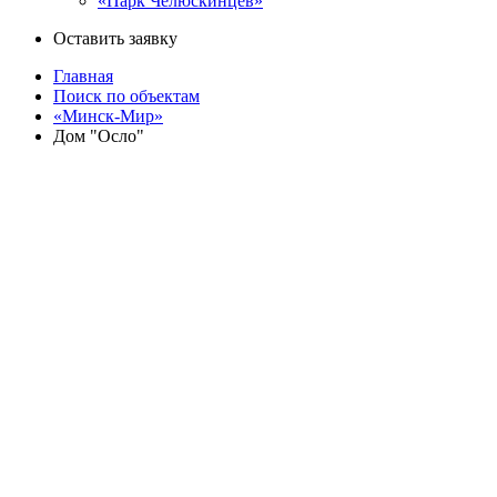
«Парк Челюскинцев»
Оставить заявку
Главная
Поиск по объектам
«Минск-Мир»
Дом "Осло"
Назад
«Минск-Мир»
Дом "Осло" - 29.5
проспект Мира, дом 16
Квартиры
Кладовые
Паркинг
Секция
Этаж
1с