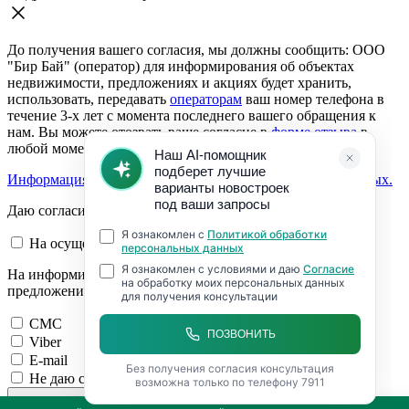
До получения вашего согласия, мы должны сообщить: ООО
"Бир Бай" (оператор) для информирования об объектах
недвижимости, предложениях и акциях будет хранить,
использовать, передавать
операторам
ваш номер телефона в
течение 3-х лет с момента последнего вашего обращения к
нам. Вы можете отозвать ваше согласие в
форме отзыва
в
любой момент.
Информация о согласии на обработку персональных данных.
Даю согласие:
На осуществление обратной связи
На информирование об объектах недвижимости,
предложениях и акциях
СМС
Viber
E-mail
Не даю согласие на обработку персональных данных
Чтобы Вам перезвонить, нам нужно Ваше согласие