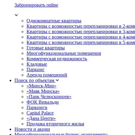
Забронировать online
Однокомнатные квартиры
Квартиры с возможностью перепланировки в 2-ко
Квартиры с возможностью перепланировки в 3-ко
Квартиры с возможностью перепланировки в 4-ко
Квартиры с возможностью перепланировки в 5-ко
Готовые квартиры
Многофункциональные помещения
Коммерческая недвижимость
Кладовые
Паркинг
Аренда помещений
Поиск по объектам
«Минск-Мир»
«Маяк Минска»
«Парк Челюскинцев»
ФОК Вивальди
Паркинги
Capital Palace
«Дана Центр»
Продажа вторичного жилья
Новости и акции
Многофункциональные бизнес-апартаменты