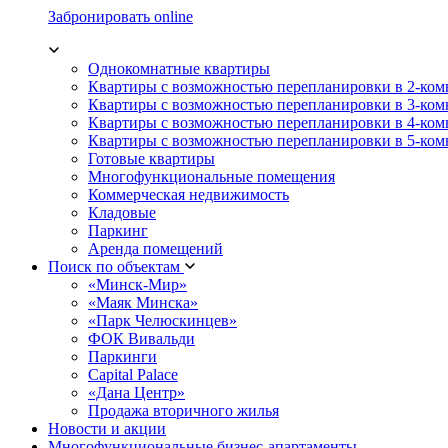
Забронировать online
Однокомнатные квартиры
Квартиры с возможностью перепланировки в 2-ко
Квартиры с возможностью перепланировки в 3-ко
Квартиры с возможностью перепланировки в 4-ко
Квартиры с возможностью перепланировки в 5-ко
Готовые квартиры
Многофункциональные помещения
Коммерческая недвижимость
Кладовые
Паркинг
Аренда помещений
Поиск по объектам
«Минск-Мир»
«Маяк Минска»
«Парк Челюскинцев»
ФОК Вивальди
Паркинги
Capital Palace
«Дана Центр»
Продажа вторичного жилья
Новости и акции
Многофункциональные бизнес-апартаменты