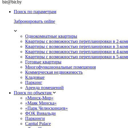
bir@bir.by
Поиск по параметрам
Забронировать online
Однокомнатные квартиры
Квартиры с возможностью перепланировки в 2-ко
Квартиры с возможностью перепланировки в 3-ко
Квартиры с возможностью перепланировки в 4-ко
Квартиры с возможностью перепланировки в 5-ко
Готовые квартиры
Многофункциональные помещения
Коммерческая недвижимость
Кладовые
Паркинг
Аренда помещений
Поиск по объектам
«Минск-Мир»
«Маяк Минска»
«Парк Челюскинцев»
ФОК Вивальди
Паркинги
Capital Palace