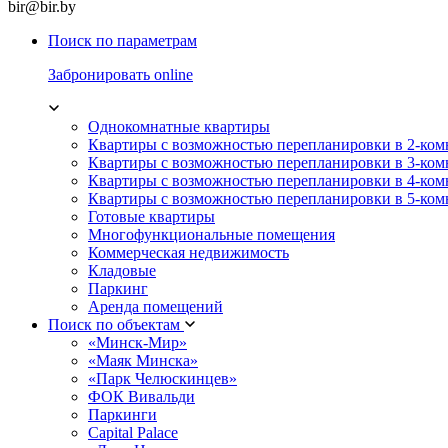
bir@bir.by
Поиск по параметрам
Забронировать online
Однокомнатные квартиры
Квартиры с возможностью перепланировки в 2-ко
Квартиры с возможностью перепланировки в 3-ко
Квартиры с возможностью перепланировки в 4-ко
Квартиры с возможностью перепланировки в 5-ко
Готовые квартиры
Многофункциональные помещения
Коммерческая недвижимость
Кладовые
Паркинг
Аренда помещений
Поиск по объектам
«Минск-Мир»
«Маяк Минска»
«Парк Челюскинцев»
ФОК Вивальди
Паркинги
Capital Palace