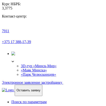
Курс НБРБ:
3,3775
Контакт-центр:
7911
+375 17 388-17-39
3D-ТУР
3D-тур «Минск-Мир»
«Маяк Минска»
«Парк Челюскинцев»
Электронное заявление застройщику
Оставить заявку
Поиск по параметрам