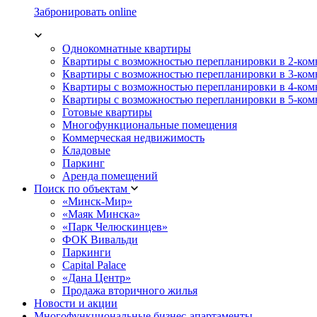
Забронировать online
Однокомнатные квартиры
Квартиры с возможностью перепланировки в 2-ко
Квартиры с возможностью перепланировки в 3-ко
Квартиры с возможностью перепланировки в 4-ко
Квартиры с возможностью перепланировки в 5-ко
Готовые квартиры
Многофункциональные помещения
Коммерческая недвижимость
Кладовые
Паркинг
Аренда помещений
Поиск по объектам
«Минск-Мир»
«Маяк Минска»
«Парк Челюскинцев»
ФОК Вивальди
Паркинги
Capital Palace
«Дана Центр»
Продажа вторичного жилья
Новости и акции
Многофункциональные бизнес-апартаменты