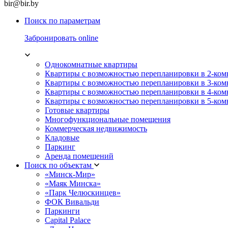
bir@bir.by
Поиск по параметрам
Забронировать online
Однокомнатные квартиры
Квартиры с возможностью перепланировки в 2-ко
Квартиры с возможностью перепланировки в 3-ко
Квартиры с возможностью перепланировки в 4-ко
Квартиры с возможностью перепланировки в 5-ко
Готовые квартиры
Многофункциональные помещения
Коммерческая недвижимость
Кладовые
Паркинг
Аренда помещений
Поиск по объектам
«Минск-Мир»
«Маяк Минска»
«Парк Челюскинцев»
ФОК Вивальди
Паркинги
Capital Palace