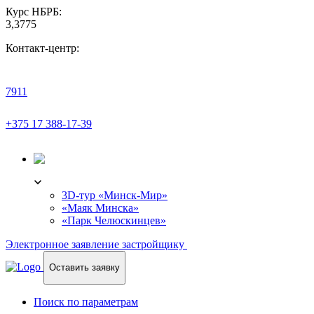
Курс НБРБ:
3,3775
Контакт-центр:
7911
+375 17 388-17-39
3D-ТУР
3D-тур «Минск-Мир»
«Маяк Минска»
«Парк Челюскинцев»
Электронное заявление застройщику
Оставить заявку
Поиск по параметрам