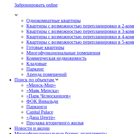
Забронировать online
Однокомнатные квартиры
Квартиры с возможностью перепланировки в 2-ко
Квартиры с возможностью перепланировки в 3-ко
Квартиры с возможностью перепланировки в 4-ко
Квартиры с возможностью перепланировки в 5-ко
Готовые квартиры
Многофункциональные помещения
Коммерческая недвижимость
Кладовые
Паркинг
Аренда помещений
Поиск по объектам
«Минск-Мир»
«Маяк Минска»
«Парк Челюскинцев»
ФОК Вивальди
Паркинги
Capital Palace
«Дана Центр»
Продажа вторичного жилья
Новости и акции
Многофункциональные бизнес-апартаменты