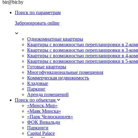
bir@bir.by
Поиск по параметрам
Забронировать online
Однокомнатные квартиры
Квартиры с возможностью перепланировки в 2-ко
Квартиры с возможностью перепланировки в 3-ко
Квартиры с возможностью перепланировки в 4-ко
Квартиры с возможностью перепланировки в 5-ко
Готовые квартиры
Многофункциональные помещения
Коммерческая недвижимость
Кладовые
Паркинг
Аренда помещений
Поиск по объектам
«Минск-Мир»
«Маяк Минска»
«Парк Челюскинцев»
ФОК Вивальди
Паркинги
Capital Palace