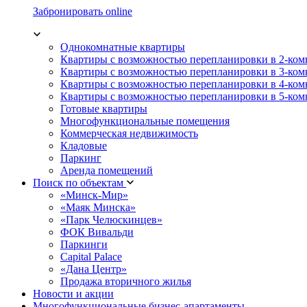
Забронировать online
Однокомнатные квартиры
Квартиры с возможностью перепланировки в 2-ко
Квартиры с возможностью перепланировки в 3-ко
Квартиры с возможностью перепланировки в 4-ко
Квартиры с возможностью перепланировки в 5-ко
Готовые квартиры
Многофункциональные помещения
Коммерческая недвижимость
Кладовые
Паркинг
Аренда помещений
Поиск по объектам
«Минск-Мир»
«Маяк Минска»
«Парк Челюскинцев»
ФОК Вивальди
Паркинги
Capital Palace
«Дана Центр»
Продажа вторичного жилья
Новости и акции
Многофункциональные бизнес-апартаменты