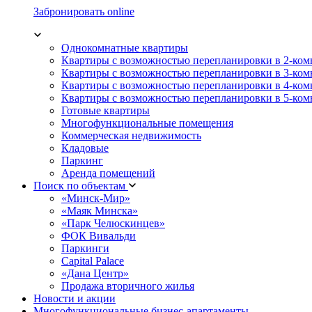
Забронировать online
Однокомнатные квартиры
Квартиры с возможностью перепланировки в 2-ко
Квартиры с возможностью перепланировки в 3-ко
Квартиры с возможностью перепланировки в 4-ко
Квартиры с возможностью перепланировки в 5-ко
Готовые квартиры
Многофункциональные помещения
Коммерческая недвижимость
Кладовые
Паркинг
Аренда помещений
Поиск по объектам
«Минск-Мир»
«Маяк Минска»
«Парк Челюскинцев»
ФОК Вивальди
Паркинги
Capital Palace
«Дана Центр»
Продажа вторичного жилья
Новости и акции
Многофункциональные бизнес-апартаменты