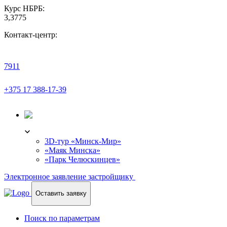
Курс НБРБ:
3,3775
Контакт-центр:
7911
+375 17 388-17-39
3D-ТУР
3D-тур «Минск-Мир»
«Маяк Минска»
«Парк Челюскинцев»
Электронное заявление застройщику
Оставить заявку
Поиск по параметрам