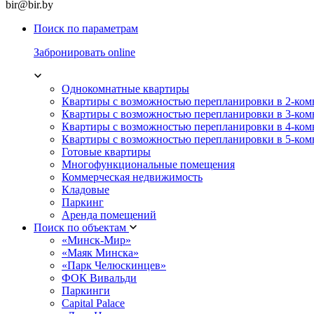
bir@bir.by
Поиск по параметрам
Забронировать online
Однокомнатные квартиры
Квартиры с возможностью перепланировки в 2-ко
Квартиры с возможностью перепланировки в 3-ко
Квартиры с возможностью перепланировки в 4-ко
Квартиры с возможностью перепланировки в 5-ко
Готовые квартиры
Многофункциональные помещения
Коммерческая недвижимость
Кладовые
Паркинг
Аренда помещений
Поиск по объектам
«Минск-Мир»
«Маяк Минска»
«Парк Челюскинцев»
ФОК Вивальди
Паркинги
Capital Palace