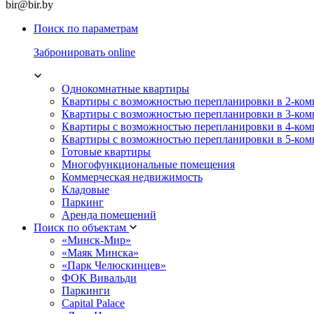
bir@bir.by
Поиск по параметрам
Забронировать online
Однокомнатные квартиры
Квартиры с возможностью перепланировки в 2-ко
Квартиры с возможностью перепланировки в 3-ко
Квартиры с возможностью перепланировки в 4-ко
Квартиры с возможностью перепланировки в 5-ко
Готовые квартиры
Многофункциональные помещения
Коммерческая недвижимость
Кладовые
Паркинг
Аренда помещений
Поиск по объектам
«Минск-Мир»
«Маяк Минска»
«Парк Челюскинцев»
ФОК Вивальди
Паркинги
Capital Palace