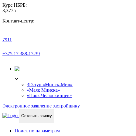
Курс НБРБ:
3,3775
Контакт-центр:
7911
+375 17 388-17-39
3D-ТУР
3D-тур «Минск-Мир»
«Маяк Минска»
«Парк Челюскинцев»
Электронное заявление застройщику
Оставить заявку
Поиск по параметрам