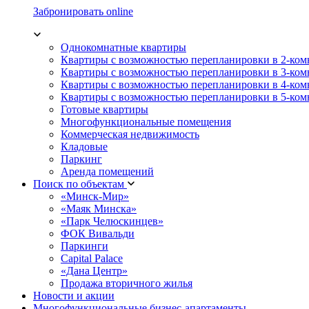
Забронировать online
Однокомнатные квартиры
Квартиры с возможностью перепланировки в 2-ко
Квартиры с возможностью перепланировки в 3-ко
Квартиры с возможностью перепланировки в 4-ко
Квартиры с возможностью перепланировки в 5-ко
Готовые квартиры
Многофункциональные помещения
Коммерческая недвижимость
Кладовые
Паркинг
Аренда помещений
Поиск по объектам
«Минск-Мир»
«Маяк Минска»
«Парк Челюскинцев»
ФОК Вивальди
Паркинги
Capital Palace
«Дана Центр»
Продажа вторичного жилья
Новости и акции
Многофункциональные бизнес-апартаменты