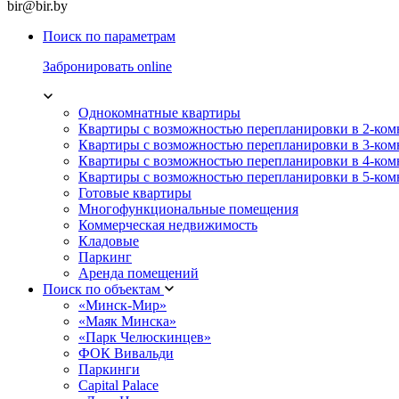
bir@bir.by
Поиск по параметрам
Забронировать online
Однокомнатные квартиры
Квартиры с возможностью перепланировки в 2-ко
Квартиры с возможностью перепланировки в 3-ко
Квартиры с возможностью перепланировки в 4-ко
Квартиры с возможностью перепланировки в 5-ко
Готовые квартиры
Многофункциональные помещения
Коммерческая недвижимость
Кладовые
Паркинг
Аренда помещений
Поиск по объектам
«Минск-Мир»
«Маяк Минска»
«Парк Челюскинцев»
ФОК Вивальди
Паркинги
Capital Palace