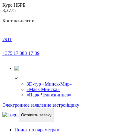
Курс НБРБ:
3,3775
Контакт-центр:
7911
+375 17 388-17-39
3D-ТУР
3D-тур «Минск-Мир»
«Маяк Минска»
«Парк Челюскинцев»
Электронное заявление застройщику
Оставить заявку
Поиск по параметрам