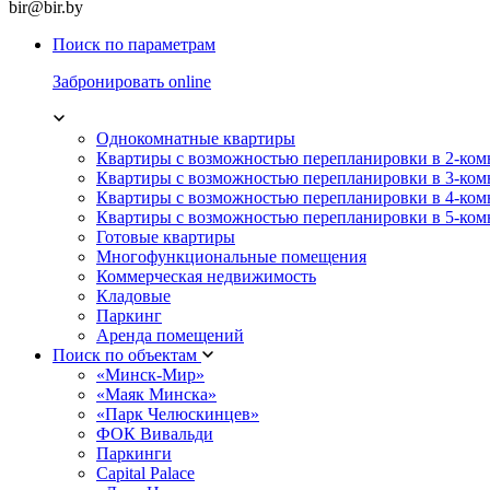
bir@bir.by
Поиск по параметрам
Забронировать online
Однокомнатные квартиры
Квартиры с возможностью перепланировки в 2-ко
Квартиры с возможностью перепланировки в 3-ко
Квартиры с возможностью перепланировки в 4-ко
Квартиры с возможностью перепланировки в 5-ко
Готовые квартиры
Многофункциональные помещения
Коммерческая недвижимость
Кладовые
Паркинг
Аренда помещений
Поиск по объектам
«Минск-Мир»
«Маяк Минска»
«Парк Челюскинцев»
ФОК Вивальди
Паркинги
Capital Palace