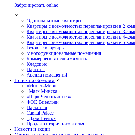
Забронировать online
Однокомнатные квартиры
Квартиры с возможностью перепланировки в 2-ко
Квартиры с возможностью перепланировки в 3-ко
Квартиры с возможностью перепланировки в 4-ко
Квартиры с возможностью перепланировки в 5-ко
Готовые квартиры
Многофункциональные помещения
Коммерческая недвижимость
Кладовые
Паркинг
Аренда помещений
Поиск по объектам
«Минск-Мир»
«Маяк Минска»
«Парк Челюскинцев»
ФОК Вивальди
Паркинги
Capital Palace
«Дана Центр»
Продажа вторичного жилья
Новости и акции
Многофункциональные бизнес-апартаменты