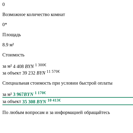
0
Возможное количество комнат
0*
Площадь
8.9 м²
Стоимость
1 300
€
за м²
4 408
BYN
11 570
€
за объект
39 232
BYN
Специальная cтоимость при условии быстрой оплаты
1 170
€
за м²
3 967
BYN
10 413
€
за объект
35 308
BYN
По любым вопросам и за информацией обращайтесь