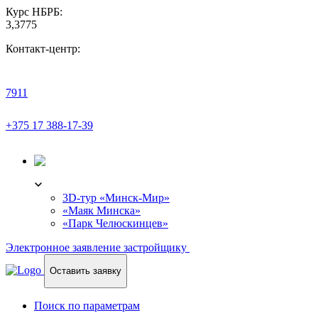
Курс НБРБ:
3,3775
Контакт-центр:
7911
+375 17 388-17-39
3D-ТУР
3D-тур «Минск-Мир»
«Маяк Минска»
«Парк Челюскинцев»
Электронное заявление застройщику
Оставить заявку
Поиск по параметрам