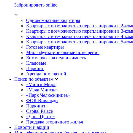
Забронировать online
Однокомнатные квартиры
Квартиры с возможностью перепланировки в 2-ко
Квартиры с возможностью перепланировки в 3-ко
Квартиры с возможностью перепланировки в 4-ко
Квартиры с возможностью перепланировки в 5-ко
Готовые квартиры
Многофункциональные помещения
Коммерческая недвижимость
Кладовые
Паркинг
Аренда помещений
Поиск по объектам
«Минск-Мир»
«Маяк Минска»
«Парк Челюскинцев»
ФОК Вивальди
Паркинги
Capital Palace
«Дана Центр»
Продажа вторичного жилья
Новости и акции
Многофункциональные бизнес-апартаменты