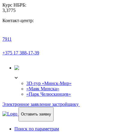
Курс НБРБ:
3,3775
Контакт-центр:
7911
+375 17 388-17-39
3D-ТУР
3D-тур «Минск-Мир»
«Маяк Минска»
«Парк Челюскинцев»
Электронное заявление застройщику
Оставить заявку
Поиск по параметрам