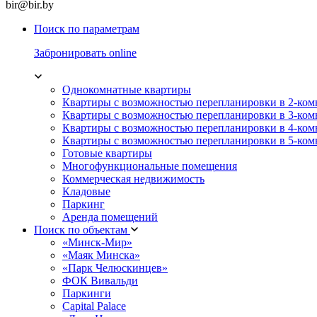
bir@bir.by
Поиск по параметрам
Забронировать online
Однокомнатные квартиры
Квартиры с возможностью перепланировки в 2-ко
Квартиры с возможностью перепланировки в 3-ко
Квартиры с возможностью перепланировки в 4-ко
Квартиры с возможностью перепланировки в 5-ко
Готовые квартиры
Многофункциональные помещения
Коммерческая недвижимость
Кладовые
Паркинг
Аренда помещений
Поиск по объектам
«Минск-Мир»
«Маяк Минска»
«Парк Челюскинцев»
ФОК Вивальди
Паркинги
Capital Palace