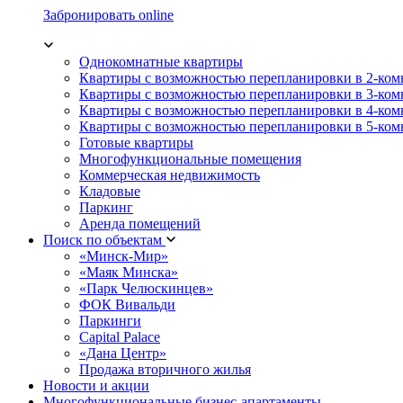
Забронировать online
Однокомнатные квартиры
Квартиры с возможностью перепланировки в 2-ко
Квартиры с возможностью перепланировки в 3-ко
Квартиры с возможностью перепланировки в 4-ко
Квартиры с возможностью перепланировки в 5-ко
Готовые квартиры
Многофункциональные помещения
Коммерческая недвижимость
Кладовые
Паркинг
Аренда помещений
Поиск по объектам
«Минск-Мир»
«Маяк Минска»
«Парк Челюскинцев»
ФОК Вивальди
Паркинги
Capital Palace
«Дана Центр»
Продажа вторичного жилья
Новости и акции
Многофункциональные бизнес-апартаменты