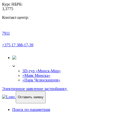
Курс НБРБ:
3,3775
Контакт-центр:
7911
+375 17 388-17-39
3D-ТУР
3D-тур «Минск-Мир»
«Маяк Минска»
«Парк Челюскинцев»
Электронное заявление застройщику
Оставить заявку
Поиск по параметрам