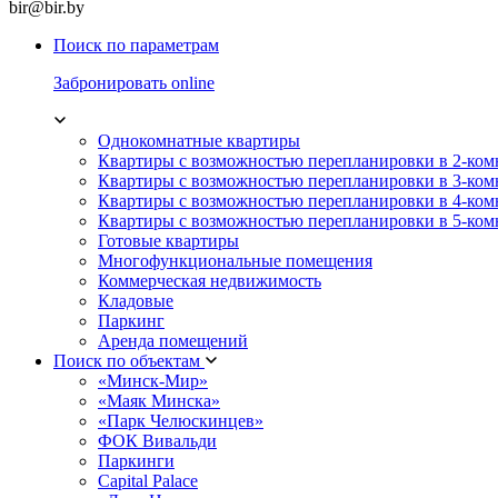
bir@bir.by
Поиск по параметрам
Забронировать online
Однокомнатные квартиры
Квартиры с возможностью перепланировки в 2-ко
Квартиры с возможностью перепланировки в 3-ко
Квартиры с возможностью перепланировки в 4-ко
Квартиры с возможностью перепланировки в 5-ко
Готовые квартиры
Многофункциональные помещения
Коммерческая недвижимость
Кладовые
Паркинг
Аренда помещений
Поиск по объектам
«Минск-Мир»
«Маяк Минска»
«Парк Челюскинцев»
ФОК Вивальди
Паркинги
Capital Palace