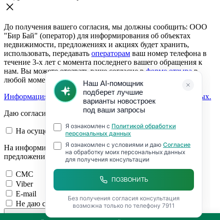
До получения вашего согласия, мы должны сообщить: ООО
"Бир Бай" (оператор) для информирования об объектах
недвижимости, предложениях и акциях будет хранить,
использовать, передавать
операторам
ваш номер телефона в
течение 3-х лет с момента последнего вашего обращения к
нам. Вы можете отозвать ваше согласие в
форме отзыва
в
любой момент.
Информация о согласии на обработку персональных данных.
Даю согласие:
На осуществление обратной связи
На информирование об объектах недвижимости,
предложениях и акциях
СМС
Viber
E-mail
Не даю согласие на обработку персональных данных
Чтобы Вам перезвонить, нам нужно Ваше согласие