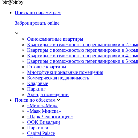
bir@bir.by
Поиск по параметрам
Забронировать online
Однокомнатные квартиры
Квартиры с возможностью перепланировки в 2-ко
Квартиры с возможностью перепланировки в 3-ко
Квартиры с возможностью перепланировки в 4-ко
Квартиры с возможностью перепланировки в 5-ко
Готовые квартиры
Многофункциональные помещения
Коммерческая недвижимость
Кладовые
Паркинг
Аренда помещений
Поиск по объектам
«Минск-Мир»
«Маяк Минска»
«Парк Челюскинцев»
ФОК Вивальди
Паркинги
Capital Palace