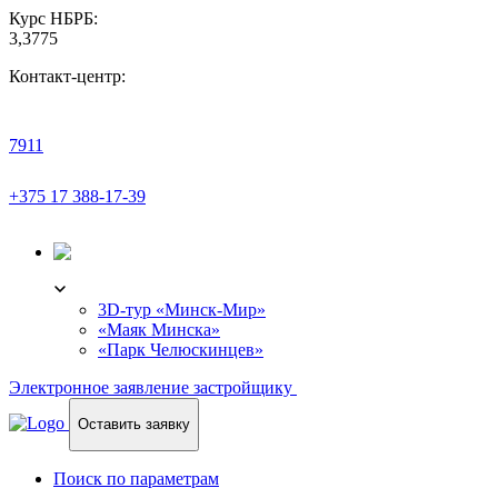
Курс НБРБ:
3,3775
Контакт-центр:
7911
+375 17 388-17-39
3D-ТУР
3D-тур «Минск-Мир»
«Маяк Минска»
«Парк Челюскинцев»
Электронное заявление застройщику
Оставить заявку
Поиск по параметрам