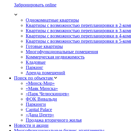
Забронировать online
Однокомнатные квартиры
Квартиры с возможностью перепланировки в 2-ко
Квартиры с возможностью перепланировки в 3-ко
Квартиры с возможностью перепланировки в 4-ко
Квартиры с возможностью перепланировки в 5-ко
Готовые квартиры
Многофункциональные помещения
Коммерческая недвижимость
Кладовые
Паркинг
Аренда помещений
Поиск по объектам
«Минск-Мир»
«Маяк Минска»
«Парк Челюскинцев»
ФОК Вивальди
Паркинги
Capital Palace
«Дана Центр»
Продажа вторичного жилья
Новости и акции
Многофункциональные бизнес-апартаменты