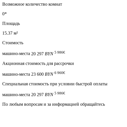
Возможное количество комнат
0*
Площадь
15.37 м²
Стоимость
5 986
€
машино-места
20 297
BYN
Акционная стоимость для рассрочки
6 960
€
машино-места
23 600
BYN
Специальная cтоимость при условии быстрой оплаты
5 986
€
машино-места
20 297
BYN
По любым вопросам и за информацией обращайтесь