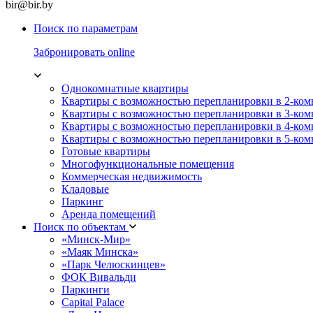
bir@bir.by
Поиск по параметрам
Забронировать online
Однокомнатные квартиры
Квартиры с возможностью перепланировки в 2-ко
Квартиры с возможностью перепланировки в 3-ко
Квартиры с возможностью перепланировки в 4-ко
Квартиры с возможностью перепланировки в 5-ко
Готовые квартиры
Многофункциональные помещения
Коммерческая недвижимость
Кладовые
Паркинг
Аренда помещений
Поиск по объектам
«Минск-Мир»
«Маяк Минска»
«Парк Челюскинцев»
ФОК Вивальди
Паркинги
Capital Palace