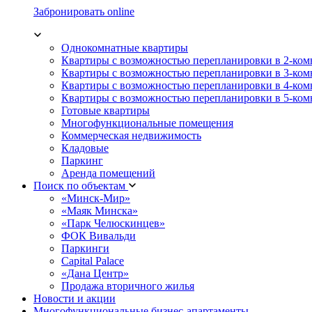
Забронировать online
Однокомнатные квартиры
Квартиры с возможностью перепланировки в 2-ко
Квартиры с возможностью перепланировки в 3-ко
Квартиры с возможностью перепланировки в 4-ко
Квартиры с возможностью перепланировки в 5-ко
Готовые квартиры
Многофункциональные помещения
Коммерческая недвижимость
Кладовые
Паркинг
Аренда помещений
Поиск по объектам
«Минск-Мир»
«Маяк Минска»
«Парк Челюскинцев»
ФОК Вивальди
Паркинги
Capital Palace
«Дана Центр»
Продажа вторичного жилья
Новости и акции
Многофункциональные бизнес-апартаменты