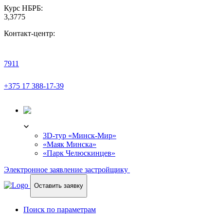
Курс НБРБ:
3,3775
Контакт-центр:
7911
+375 17 388-17-39
3D-ТУР
3D-тур «Минск-Мир»
«Маяк Минска»
«Парк Челюскинцев»
Электронное заявление застройщику
Оставить заявку
Поиск по параметрам