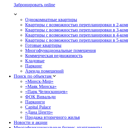
Забронировать online
Однокомнатные квартиры
Квартиры с возможностью перепланировки в 2-ко
Квартиры с возможностью перепланировки в 3-ко
Квартиры с возможностью перепланировки в 4-ко
Квартиры с возможностью перепланировки в 5-ко
Готовые квартиры
Многофункциональные помещения
Коммерческая недвижимость
Кладовые
Паркинг
Аренда помещений
Поиск по объектам
«Минск-Мир»
«Маяк Минска»
«Парк Челюскинцев»
ФОК Вивальди
Паркинги
Capital Palace
«Дана Центр»
Продажа вторичного жилья
Новости и акции
Многофункциональные бизнес-апартаменты