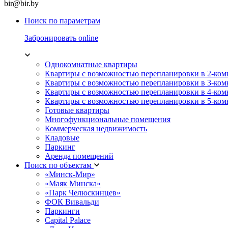
bir@bir.by
Поиск по параметрам
Забронировать online
Однокомнатные квартиры
Квартиры с возможностью перепланировки в 2-ко
Квартиры с возможностью перепланировки в 3-ко
Квартиры с возможностью перепланировки в 4-ко
Квартиры с возможностью перепланировки в 5-ко
Готовые квартиры
Многофункциональные помещения
Коммерческая недвижимость
Кладовые
Паркинг
Аренда помещений
Поиск по объектам
«Минск-Мир»
«Маяк Минска»
«Парк Челюскинцев»
ФОК Вивальди
Паркинги
Capital Palace