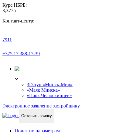
Курс НБРБ:
3,3775
Контакт-центр:
7911
+375 17 388-17-39
3D-ТУР
3D-тур «Минск-Мир»
«Маяк Минска»
«Парк Челюскинцев»
Электронное заявление застройщику
Оставить заявку
Поиск по параметрам