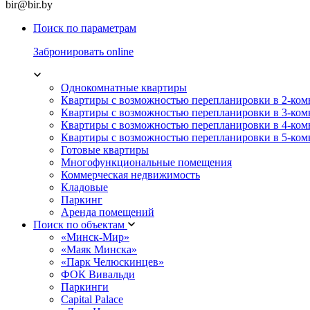
bir@bir.by
Поиск по параметрам
Забронировать online
Однокомнатные квартиры
Квартиры с возможностью перепланировки в 2-ко
Квартиры с возможностью перепланировки в 3-ко
Квартиры с возможностью перепланировки в 4-ко
Квартиры с возможностью перепланировки в 5-ко
Готовые квартиры
Многофункциональные помещения
Коммерческая недвижимость
Кладовые
Паркинг
Аренда помещений
Поиск по объектам
«Минск-Мир»
«Маяк Минска»
«Парк Челюскинцев»
ФОК Вивальди
Паркинги
Capital Palace