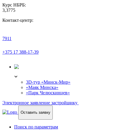
Курс НБРБ:
3,3775
Контакт-центр:
7911
+375 17 388-17-39
3D-ТУР
3D-тур «Минск-Мир»
«Маяк Минска»
«Парк Челюскинцев»
Электронное заявление застройщику
Оставить заявку
Поиск по параметрам