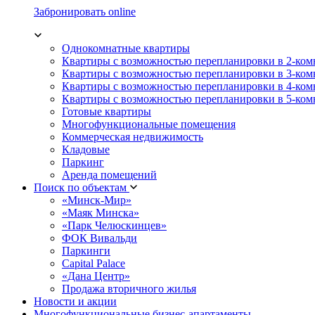
Забронировать online
Однокомнатные квартиры
Квартиры с возможностью перепланировки в 2-ко
Квартиры с возможностью перепланировки в 3-ко
Квартиры с возможностью перепланировки в 4-ко
Квартиры с возможностью перепланировки в 5-ко
Готовые квартиры
Многофункциональные помещения
Коммерческая недвижимость
Кладовые
Паркинг
Аренда помещений
Поиск по объектам
«Минск-Мир»
«Маяк Минска»
«Парк Челюскинцев»
ФОК Вивальди
Паркинги
Capital Palace
«Дана Центр»
Продажа вторичного жилья
Новости и акции
Многофункциональные бизнес-апартаменты