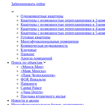
Забронировать online
Однокомнатные квартиры
Квартиры с возможностью перепланировки в 2-ко
Квартиры с возможностью перепланировки в 3-ко
Квартиры с возможностью перепланировки в 4-ко
Квартиры с возможностью перепланировки в 5-ко
Готовые квартиры
Многофункциональные помещения
Коммерческая недвижимость
Кладовые
Паркинг
Аренда помещений
Поиск по объектам
«Минск-Мир»
«Маяк Минска»
«Парк Челюскинцев»
ФОК Вивальди
Паркинги
Capital Palace
«Дана Центр»
Продажа вторичного жилья
Новости и акции
Многофункциональные бизнес-апартаменты