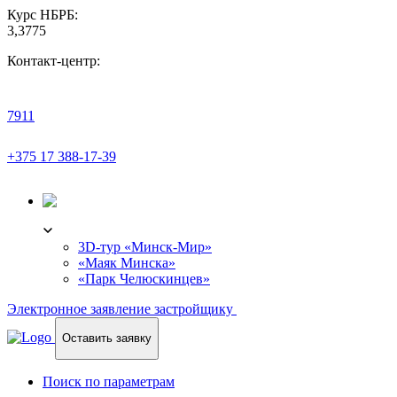
Курс НБРБ:
3,3775
Контакт-центр:
7911
+375 17 388-17-39
3D-ТУР
3D-тур «Минск-Мир»
«Маяк Минска»
«Парк Челюскинцев»
Электронное заявление застройщику
Оставить заявку
Поиск по параметрам