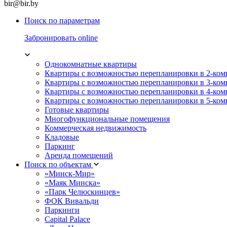
bir@bir.by
Поиск по параметрам
Забронировать online
Однокомнатные квартиры
Квартиры с возможностью перепланировки в 2-ко
Квартиры с возможностью перепланировки в 3-ко
Квартиры с возможностью перепланировки в 4-ко
Квартиры с возможностью перепланировки в 5-ко
Готовые квартиры
Многофункциональные помещения
Коммерческая недвижимость
Кладовые
Паркинг
Аренда помещений
Поиск по объектам
«Минск-Мир»
«Маяк Минска»
«Парк Челюскинцев»
ФОК Вивальди
Паркинги
Capital Palace