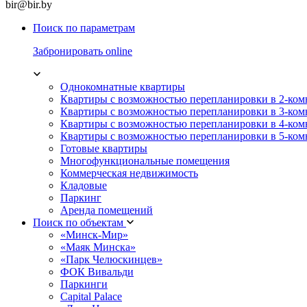
bir@bir.by
Поиск по параметрам
Забронировать online
Однокомнатные квартиры
Квартиры с возможностью перепланировки в 2-ко
Квартиры с возможностью перепланировки в 3-ко
Квартиры с возможностью перепланировки в 4-ко
Квартиры с возможностью перепланировки в 5-ко
Готовые квартиры
Многофункциональные помещения
Коммерческая недвижимость
Кладовые
Паркинг
Аренда помещений
Поиск по объектам
«Минск-Мир»
«Маяк Минска»
«Парк Челюскинцев»
ФОК Вивальди
Паркинги
Capital Palace