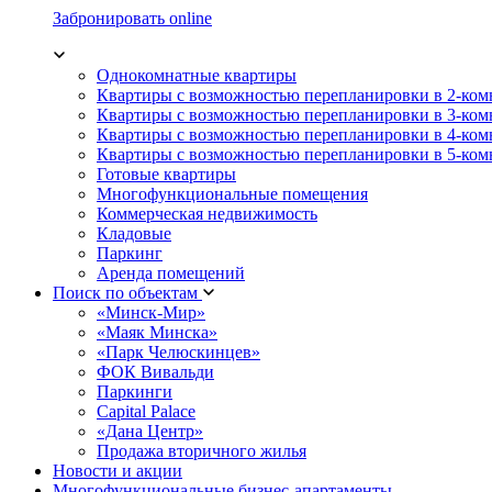
Забронировать online
Однокомнатные квартиры
Квартиры с возможностью перепланировки в 2-ко
Квартиры с возможностью перепланировки в 3-ко
Квартиры с возможностью перепланировки в 4-ко
Квартиры с возможностью перепланировки в 5-ко
Готовые квартиры
Многофункциональные помещения
Коммерческая недвижимость
Кладовые
Паркинг
Аренда помещений
Поиск по объектам
«Минск-Мир»
«Маяк Минска»
«Парк Челюскинцев»
ФОК Вивальди
Паркинги
Capital Palace
«Дана Центр»
Продажа вторичного жилья
Новости и акции
Многофункциональные бизнес-апартаменты