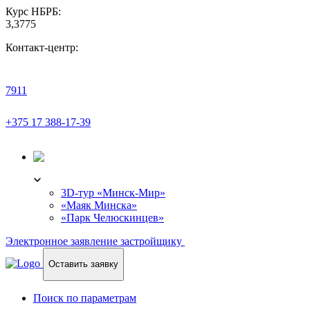
Курс НБРБ:
3,3775
Контакт-центр:
7911
+375 17 388-17-39
3D-ТУР
3D-тур «Минск-Мир»
«Маяк Минска»
«Парк Челюскинцев»
Электронное заявление застройщику
Оставить заявку
Поиск по параметрам