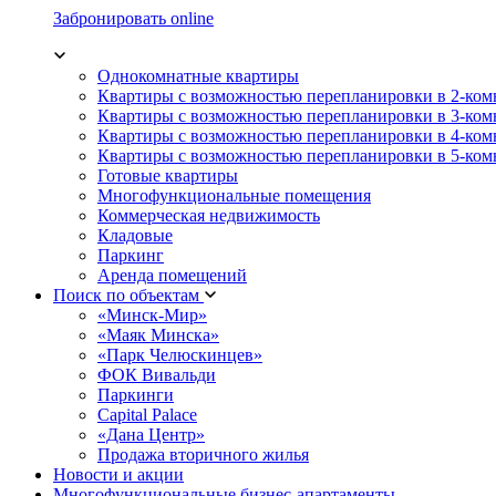
Забронировать online
Однокомнатные квартиры
Квартиры с возможностью перепланировки в 2-ко
Квартиры с возможностью перепланировки в 3-ко
Квартиры с возможностью перепланировки в 4-ко
Квартиры с возможностью перепланировки в 5-ко
Готовые квартиры
Многофункциональные помещения
Коммерческая недвижимость
Кладовые
Паркинг
Аренда помещений
Поиск по объектам
«Минск-Мир»
«Маяк Минска»
«Парк Челюскинцев»
ФОК Вивальди
Паркинги
Capital Palace
«Дана Центр»
Продажа вторичного жилья
Новости и акции
Многофункциональные бизнес-апартаменты