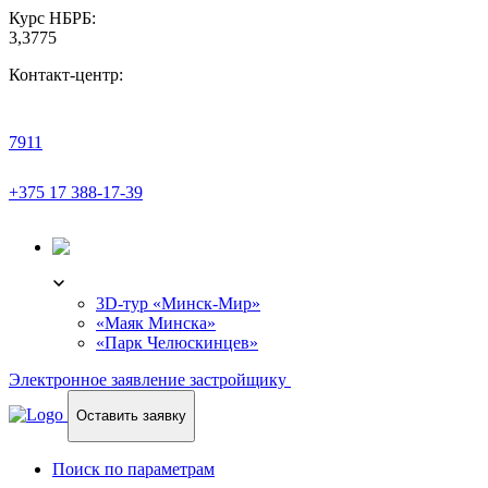
Курс НБРБ:
3,3775
Контакт-центр:
7911
+375 17 388-17-39
3D-ТУР
3D-тур «Минск-Мир»
«Маяк Минска»
«Парк Челюскинцев»
Электронное заявление застройщику
Оставить заявку
Поиск по параметрам