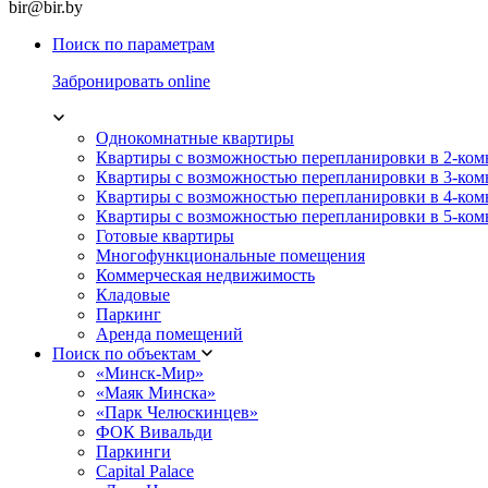
bir@bir.by
Поиск по параметрам
Забронировать online
Однокомнатные квартиры
Квартиры с возможностью перепланировки в 2-ко
Квартиры с возможностью перепланировки в 3-ко
Квартиры с возможностью перепланировки в 4-ко
Квартиры с возможностью перепланировки в 5-ко
Готовые квартиры
Многофункциональные помещения
Коммерческая недвижимость
Кладовые
Паркинг
Аренда помещений
Поиск по объектам
«Минск-Мир»
«Маяк Минска»
«Парк Челюскинцев»
ФОК Вивальди
Паркинги
Capital Palace