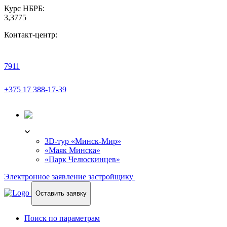
Курс НБРБ:
3,3775
Контакт-центр:
7911
+375 17 388-17-39
3D-ТУР
3D-тур «Минск-Мир»
«Маяк Минска»
«Парк Челюскинцев»
Электронное заявление застройщику
Оставить заявку
Поиск по параметрам