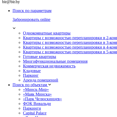
bir@bir.by
Поиск по параметрам
Забронировать online
Однокомнатные квартиры
Квартиры с возможностью перепланировки в 2-ко
Квартиры с возможностью перепланировки в 3-ко
Квартиры с возможностью перепланировки в 4-ко
Квартиры с возможностью перепланировки в 5-ко
Готовые квартиры
Многофункциональные помещения
Коммерческая недвижимость
Кладовые
Паркинг
Аренда помещений
Поиск по объектам
«Минск-Мир»
«Маяк Минска»
«Парк Челюскинцев»
ФОК Вивальди
Паркинги
Capital Palace