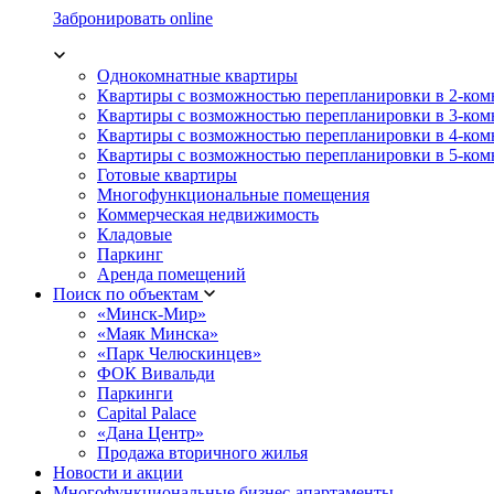
Забронировать online
Однокомнатные квартиры
Квартиры с возможностью перепланировки в 2-ко
Квартиры с возможностью перепланировки в 3-ко
Квартиры с возможностью перепланировки в 4-ко
Квартиры с возможностью перепланировки в 5-ко
Готовые квартиры
Многофункциональные помещения
Коммерческая недвижимость
Кладовые
Паркинг
Аренда помещений
Поиск по объектам
«Минск-Мир»
«Маяк Минска»
«Парк Челюскинцев»
ФОК Вивальди
Паркинги
Capital Palace
«Дана Центр»
Продажа вторичного жилья
Новости и акции
Многофункциональные бизнес-апартаменты