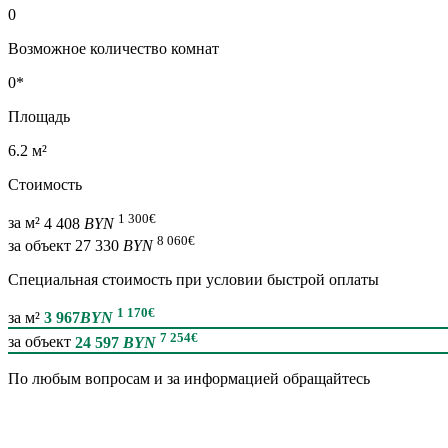
0
Возможное количество комнат
0*
Площадь
6.2 м²
Стоимость
1 300
€
за м²
4 408
BYN
8 060
€
за объект
27 330
BYN
Специальная cтоимость при условии быстрой оплаты
1 170
€
за м²
3 967
BYN
7 254
€
за объект
24 597
BYN
По любым вопросам и за информацией обращайтесь