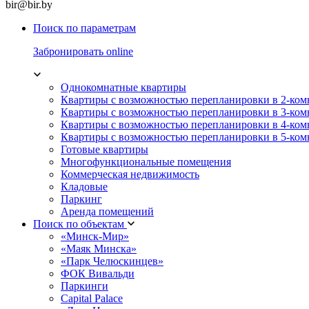
bir@bir.by
Поиск по параметрам
Забронировать online
Однокомнатные квартиры
Квартиры с возможностью перепланировки в 2-ко
Квартиры с возможностью перепланировки в 3-ко
Квартиры с возможностью перепланировки в 4-ко
Квартиры с возможностью перепланировки в 5-ко
Готовые квартиры
Многофункциональные помещения
Коммерческая недвижимость
Кладовые
Паркинг
Аренда помещений
Поиск по объектам
«Минск-Мир»
«Маяк Минска»
«Парк Челюскинцев»
ФОК Вивальди
Паркинги
Capital Palace