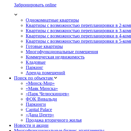
Забронировать online
Однокомнатные квартиры
Квартиры с возможностью перепланировки в 2-ко
Квартиры с возможностью перепланировки в 3-ко
Квартиры с возможностью перепланировки в 4-ко
Квартиры с возможностью перепланировки в 5-ко
Готовые квартиры
Многофункциональные помещения
Коммерческая недвижимость
Кладовые
Паркинг
Аренда помещений
Поиск по объектам
«Минск-Мир»
«Маяк Минска»
«Парк Челюскинцев»
ФОК Вивальди
Паркинги
Capital Palace
«Дана Центр»
Продажа вторичного жилья
Новости и акции
Многофункциональные бизнес-апартаменты