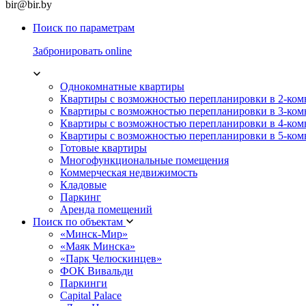
bir@bir.by
Поиск по параметрам
Забронировать online
Однокомнатные квартиры
Квартиры с возможностью перепланировки в 2-ко
Квартиры с возможностью перепланировки в 3-ко
Квартиры с возможностью перепланировки в 4-ко
Квартиры с возможностью перепланировки в 5-ко
Готовые квартиры
Многофункциональные помещения
Коммерческая недвижимость
Кладовые
Паркинг
Аренда помещений
Поиск по объектам
«Минск-Мир»
«Маяк Минска»
«Парк Челюскинцев»
ФОК Вивальди
Паркинги
Capital Palace