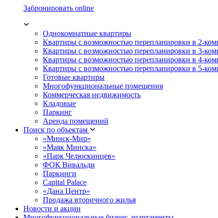
Забронировать online
Однокомнатные квартиры
Квартиры с возможностью перепланировки в 2-ко
Квартиры с возможностью перепланировки в 3-ко
Квартиры с возможностью перепланировки в 4-ко
Квартиры с возможностью перепланировки в 5-ко
Готовые квартиры
Многофункциональные помещения
Коммерческая недвижимость
Кладовые
Паркинг
Аренда помещений
Поиск по объектам
«Минск-Мир»
«Маяк Минска»
«Парк Челюскинцев»
ФОК Вивальди
Паркинги
Capital Palace
«Дана Центр»
Продажа вторичного жилья
Новости и акции
Многофункциональные бизнес-апартаменты