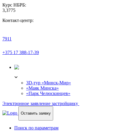
Курс НБРБ:
3,3775
Контакт-центр:
7911
+375 17 388-17-39
3D-ТУР
3D-тур «Минск-Мир»
«Маяк Минска»
«Парк Челюскинцев»
Электронное заявление застройщику
Оставить заявку
Поиск по параметрам