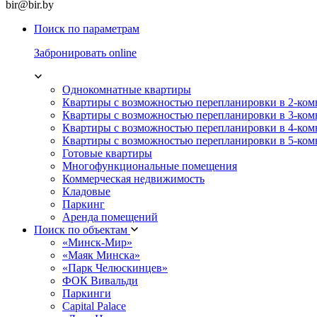
bir@bir.by
Поиск по параметрам
Забронировать online
Однокомнатные квартиры
Квартиры с возможностью перепланировки в 2-ко
Квартиры с возможностью перепланировки в 3-ко
Квартиры с возможностью перепланировки в 4-ко
Квартиры с возможностью перепланировки в 5-ко
Готовые квартиры
Многофункциональные помещения
Коммерческая недвижимость
Кладовые
Паркинг
Аренда помещений
Поиск по объектам
«Минск-Мир»
«Маяк Минска»
«Парк Челюскинцев»
ФОК Вивальди
Паркинги
Capital Palace