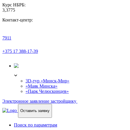
Курс НБРБ:
3,3775
Контакт-центр:
7911
+375 17 388-17-39
3D-ТУР
3D-тур «Минск-Мир»
«Маяк Минска»
«Парк Челюскинцев»
Электронное заявление застройщику
Оставить заявку
Поиск по параметрам