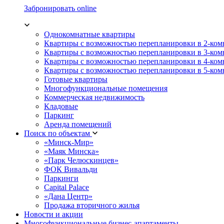
Забронировать online
Однокомнатные квартиры
Квартиры с возможностью перепланировки в 2-ко
Квартиры с возможностью перепланировки в 3-ко
Квартиры с возможностью перепланировки в 4-ко
Квартиры с возможностью перепланировки в 5-ко
Готовые квартиры
Многофункциональные помещения
Коммерческая недвижимость
Кладовые
Паркинг
Аренда помещений
Поиск по объектам
«Минск-Мир»
«Маяк Минска»
«Парк Челюскинцев»
ФОК Вивальди
Паркинги
Capital Palace
«Дана Центр»
Продажа вторичного жилья
Новости и акции
Многофункциональные бизнес-апартаменты