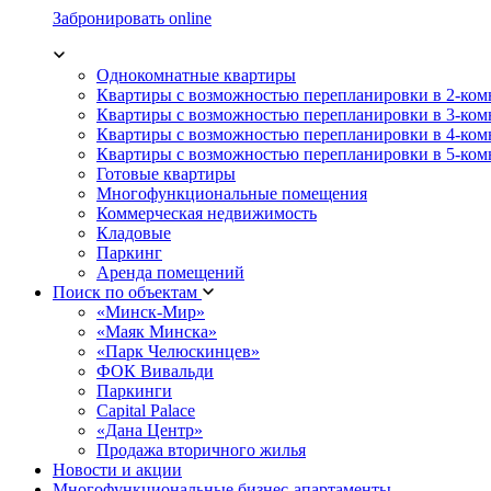
Забронировать online
Однокомнатные квартиры
Квартиры с возможностью перепланировки в 2-ко
Квартиры с возможностью перепланировки в 3-ко
Квартиры с возможностью перепланировки в 4-ко
Квартиры с возможностью перепланировки в 5-ко
Готовые квартиры
Многофункциональные помещения
Коммерческая недвижимость
Кладовые
Паркинг
Аренда помещений
Поиск по объектам
«Минск-Мир»
«Маяк Минска»
«Парк Челюскинцев»
ФОК Вивальди
Паркинги
Capital Palace
«Дана Центр»
Продажа вторичного жилья
Новости и акции
Многофункциональные бизнес-апартаменты