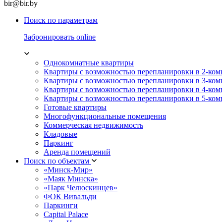
bir@bir.by
Поиск по параметрам
Забронировать online
Однокомнатные квартиры
Квартиры с возможностью перепланировки в 2-ко
Квартиры с возможностью перепланировки в 3-ко
Квартиры с возможностью перепланировки в 4-ко
Квартиры с возможностью перепланировки в 5-ко
Готовые квартиры
Многофункциональные помещения
Коммерческая недвижимость
Кладовые
Паркинг
Аренда помещений
Поиск по объектам
«Минск-Мир»
«Маяк Минска»
«Парк Челюскинцев»
ФОК Вивальди
Паркинги
Capital Palace