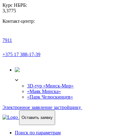
Курс НБРБ:
3,3775
Контакт-центр:
7911
+375 17 388-17-39
3D-ТУР
3D-тур «Минск-Мир»
«Маяк Минска»
«Парк Челюскинцев»
Электронное заявление застройщику
Оставить заявку
Поиск по параметрам