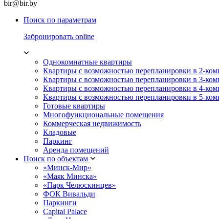
bir@bir.by
Поиск по параметрам
Забронировать online
Однокомнатные квартиры
Квартиры с возможностью перепланировки в 2-ко
Квартиры с возможностью перепланировки в 3-ко
Квартиры с возможностью перепланировки в 4-ко
Квартиры с возможностью перепланировки в 5-ко
Готовые квартиры
Многофункциональные помещения
Коммерческая недвижимость
Кладовые
Паркинг
Аренда помещений
Поиск по объектам
«Минск-Мир»
«Маяк Минска»
«Парк Челюскинцев»
ФОК Вивальди
Паркинги
Capital Palace