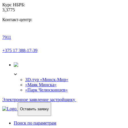
Курс НБРБ:
3,3775
Контакт-центр:
7911
+375 17 388-17-39
3D-ТУР
3D-тур «Минск-Мир»
«Маяк Минска»
«Парк Челюскинцев»
Электронное заявление застройщику
Оставить заявку
Поиск по параметрам