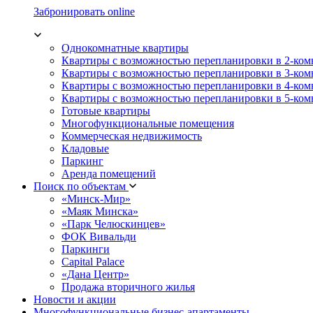
Забронировать online
Однокомнатные квартиры
Квартиры с возможностью перепланировки в 2-ко
Квартиры с возможностью перепланировки в 3-ко
Квартиры с возможностью перепланировки в 4-ко
Квартиры с возможностью перепланировки в 5-ко
Готовые квартиры
Многофункциональные помещения
Коммерческая недвижимость
Кладовые
Паркинг
Аренда помещений
Поиск по объектам
«Минск-Мир»
«Маяк Минска»
«Парк Челюскинцев»
ФОК Вивальди
Паркинги
Capital Palace
«Дана Центр»
Продажа вторичного жилья
Новости и акции
Многофункциональные бизнес-апартаменты