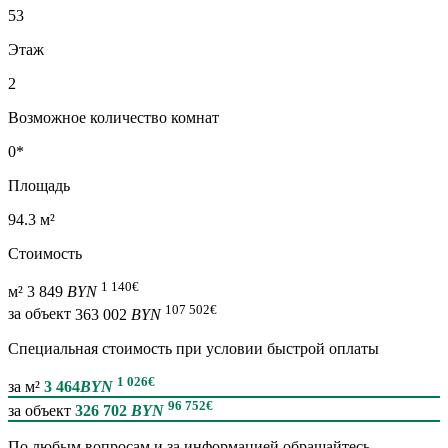
53
Этаж
2
Возможное количество комнат
0*
Площадь
94.3 м²
Стоимость
1 140
€
м²
3 849
BYN
107 502
€
за объект
363 002
BYN
Специальная cтоимость при условии быстрой оплаты
1 026
€
за м²
3 464
BYN
96 752
€
за объект
326 702
BYN
По любым вопросам и за информацией обращайтесь