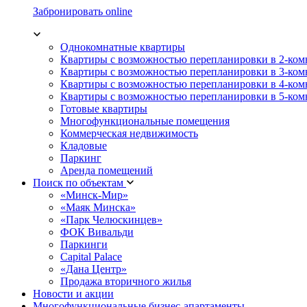
Забронировать online
Однокомнатные квартиры
Квартиры с возможностью перепланировки в 2-ко
Квартиры с возможностью перепланировки в 3-ко
Квартиры с возможностью перепланировки в 4-ко
Квартиры с возможностью перепланировки в 5-ко
Готовые квартиры
Многофункциональные помещения
Коммерческая недвижимость
Кладовые
Паркинг
Аренда помещений
Поиск по объектам
«Минск-Мир»
«Маяк Минска»
«Парк Челюскинцев»
ФОК Вивальди
Паркинги
Capital Palace
«Дана Центр»
Продажа вторичного жилья
Новости и акции
Многофункциональные бизнес-апартаменты