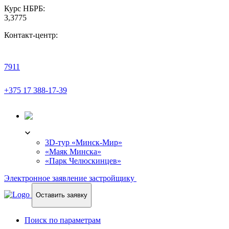
Курс НБРБ:
3,3775
Контакт-центр:
7911
+375 17 388-17-39
3D-ТУР
3D-тур «Минск-Мир»
«Маяк Минска»
«Парк Челюскинцев»
Электронное заявление застройщику
Оставить заявку
Поиск по параметрам