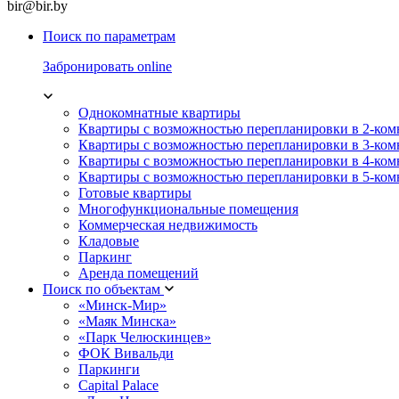
bir@bir.by
Поиск по параметрам
Забронировать online
Однокомнатные квартиры
Квартиры с возможностью перепланировки в 2-ко
Квартиры с возможностью перепланировки в 3-ко
Квартиры с возможностью перепланировки в 4-ко
Квартиры с возможностью перепланировки в 5-ко
Готовые квартиры
Многофункциональные помещения
Коммерческая недвижимость
Кладовые
Паркинг
Аренда помещений
Поиск по объектам
«Минск-Мир»
«Маяк Минска»
«Парк Челюскинцев»
ФОК Вивальди
Паркинги
Capital Palace