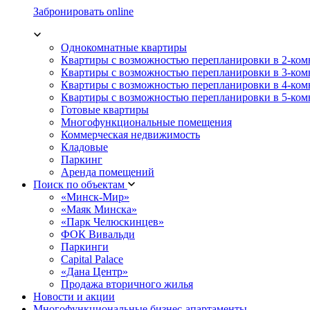
Забронировать online
Однокомнатные квартиры
Квартиры с возможностью перепланировки в 2-ко
Квартиры с возможностью перепланировки в 3-ко
Квартиры с возможностью перепланировки в 4-ко
Квартиры с возможностью перепланировки в 5-ко
Готовые квартиры
Многофункциональные помещения
Коммерческая недвижимость
Кладовые
Паркинг
Аренда помещений
Поиск по объектам
«Минск-Мир»
«Маяк Минска»
«Парк Челюскинцев»
ФОК Вивальди
Паркинги
Capital Palace
«Дана Центр»
Продажа вторичного жилья
Новости и акции
Многофункциональные бизнес-апартаменты