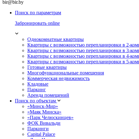
bir@bir.by
Поиск по параметрам
Забронировать online
Однокомнатные квартиры
Квартиры с возможностью перепланировки в 2-ко
Квартиры с возможностью перепланировки в 3-ко
Квартиры с возможностью перепланировки в 4-ко
Квартиры с возможностью перепланировки в 5-ко
Готовые квартиры
Многофункциональные помещения
Коммерческая недвижимость
Кладовые
Паркинг
Аренда помещений
Поиск по объектам
«Минск-Мир»
«Маяк Минска»
«Парк Челюскинцев»
ФОК Вивальди
Паркинги
Capital Palace