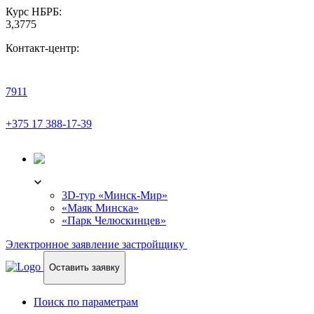
Курс НБРБ:
3,3775
Контакт-центр:
7911
+375 17 388-17-39
3D-ТУР
3D-тур «Минск-Мир»
«Маяк Минска»
«Парк Челюскинцев»
Электронное заявление застройщику
Оставить заявку
Поиск по параметрам