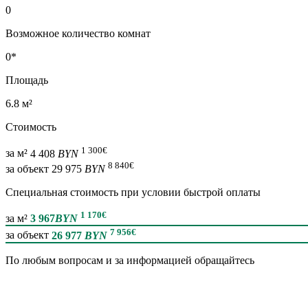
0
Возможное количество комнат
0*
Площадь
6.8 м²
Стоимость
1 300
€
за м²
4 408
BYN
8 840
€
за объект
29 975
BYN
Специальная cтоимость при условии быстрой оплаты
1 170
€
за м²
3 967
BYN
7 956
€
за объект
26 977
BYN
По любым вопросам и за информацией обращайтесь