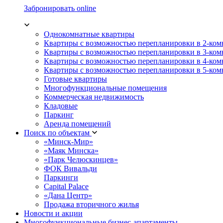
Забронировать online
Однокомнатные квартиры
Квартиры с возможностью перепланировки в 2-ко
Квартиры с возможностью перепланировки в 3-ко
Квартиры с возможностью перепланировки в 4-ко
Квартиры с возможностью перепланировки в 5-ко
Готовые квартиры
Многофункциональные помещения
Коммерческая недвижимость
Кладовые
Паркинг
Аренда помещений
Поиск по объектам
«Минск-Мир»
«Маяк Минска»
«Парк Челюскинцев»
ФОК Вивальди
Паркинги
Capital Palace
«Дана Центр»
Продажа вторичного жилья
Новости и акции
Многофункциональные бизнес-апартаменты