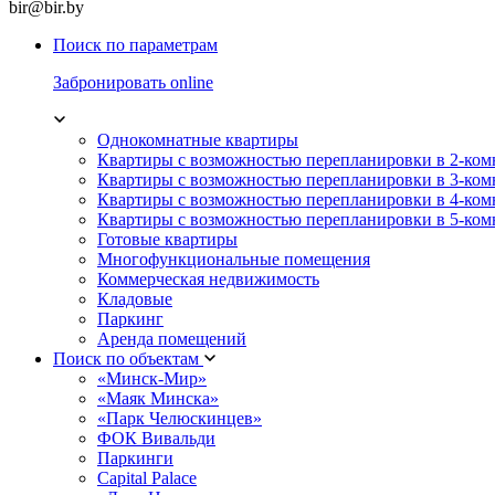
bir@bir.by
Поиск по параметрам
Забронировать online
Однокомнатные квартиры
Квартиры с возможностью перепланировки в 2-ко
Квартиры с возможностью перепланировки в 3-ко
Квартиры с возможностью перепланировки в 4-ко
Квартиры с возможностью перепланировки в 5-ко
Готовые квартиры
Многофункциональные помещения
Коммерческая недвижимость
Кладовые
Паркинг
Аренда помещений
Поиск по объектам
«Минск-Мир»
«Маяк Минска»
«Парк Челюскинцев»
ФОК Вивальди
Паркинги
Capital Palace