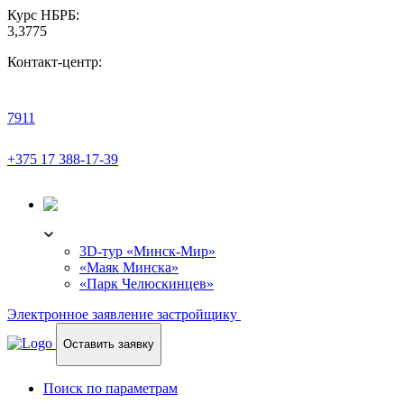
Курс НБРБ:
3,3775
Контакт-центр:
7911
+375 17 388-17-39
3D-ТУР
3D-тур «Минск-Мир»
«Маяк Минска»
«Парк Челюскинцев»
Электронное заявление застройщику
Оставить заявку
Поиск по параметрам