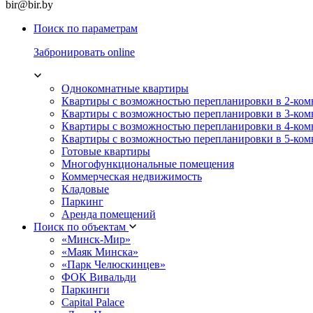
bir@bir.by
Поиск по параметрам
Забронировать online
Однокомнатные квартиры
Квартиры с возможностью перепланировки в 2-ко
Квартиры с возможностью перепланировки в 3-ко
Квартиры с возможностью перепланировки в 4-ко
Квартиры с возможностью перепланировки в 5-ко
Готовые квартиры
Многофункциональные помещения
Коммерческая недвижимость
Кладовые
Паркинг
Аренда помещений
Поиск по объектам
«Минск-Мир»
«Маяк Минска»
«Парк Челюскинцев»
ФОК Вивальди
Паркинги
Capital Palace