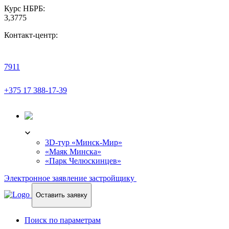
Курс НБРБ:
3,3775
Контакт-центр:
7911
+375 17 388-17-39
3D-ТУР
3D-тур «Минск-Мир»
«Маяк Минска»
«Парк Челюскинцев»
Электронное заявление застройщику
Оставить заявку
Поиск по параметрам