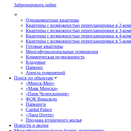
Забронировать online
Однокомнатные квартиры
Квартиры с возможностью перепланировки в 2-ко
Квартиры с возможностью перепланировки в 3-ко
Квартиры с возможностью перепланировки в 4-ко
Квартиры с возможностью перепланировки в 5-ко
Готовые квартиры
Многофункциональные помещения
Коммерческая недвижимость
Кладовые
Паркинг
Аренда помещений
Поиск по объектам
«Минск-Мир»
«Маяк Минска»
«Парк Челюскинцев»
ФОК Вивальди
Паркинги
Capital Palace
«Дана Центр»
Продажа вторичного жилья
Новости и акции
Многофункциональные бизнес-апартаменты