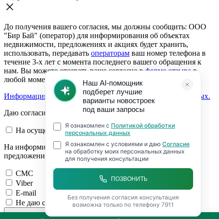
До получения вашего согласия, мы должны сообщить: ООО
"Бир Бай" (оператор) для информирования об объектах
недвижимости, предложениях и акциях будет хранить,
использовать, передавать
операторам
ваш номер телефона в
течение 3-х лет с момента последнего вашего обращения к
нам. Вы можете отозвать ваше согласие в
форме отзыва
в
любой момент.
Информация о согласии на обработку персональных данных.
Даю согласие:
На осуществление обратной связи
На информирование об объектах недвижимости,
предложениях и акциях
СМС
Viber
E-mail
Не даю согласие на обработку персональных данных
Чтобы Вам перезвонить, нам нужно Ваше согласие