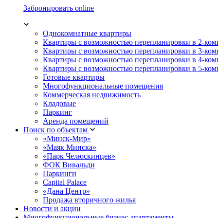
Забронировать online
Однокомнатные квартиры
Квартиры с возможностью перепланировки в 2-ко
Квартиры с возможностью перепланировки в 3-ко
Квартиры с возможностью перепланировки в 4-ко
Квартиры с возможностью перепланировки в 5-ко
Готовые квартиры
Многофункциональные помещения
Коммерческая недвижимость
Кладовые
Паркинг
Аренда помещений
Поиск по объектам
«Минск-Мир»
«Маяк Минска»
«Парк Челюскинцев»
ФОК Вивальди
Паркинги
Capital Palace
«Дана Центр»
Продажа вторичного жилья
Новости и акции
Многофункциональные бизнес-апартаменты