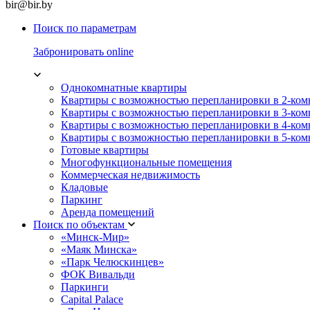
bir@bir.by
Поиск по параметрам
Забронировать online
Однокомнатные квартиры
Квартиры с возможностью перепланировки в 2-ко
Квартиры с возможностью перепланировки в 3-ко
Квартиры с возможностью перепланировки в 4-ко
Квартиры с возможностью перепланировки в 5-ко
Готовые квартиры
Многофункциональные помещения
Коммерческая недвижимость
Кладовые
Паркинг
Аренда помещений
Поиск по объектам
«Минск-Мир»
«Маяк Минска»
«Парк Челюскинцев»
ФОК Вивальди
Паркинги
Capital Palace