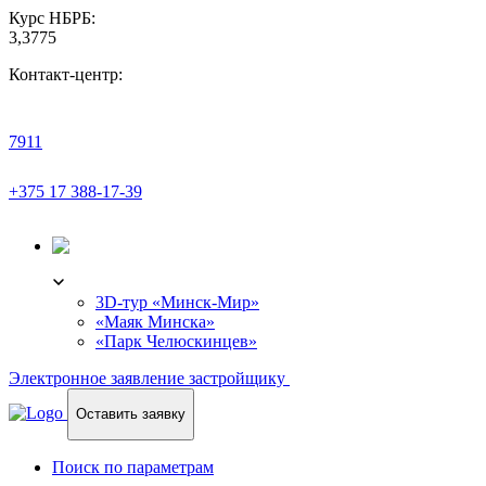
Курс НБРБ:
3,3775
Контакт-центр:
7911
+375 17 388-17-39
3D-ТУР
3D-тур «Минск-Мир»
«Маяк Минска»
«Парк Челюскинцев»
Электронное заявление застройщику
Оставить заявку
Поиск по параметрам