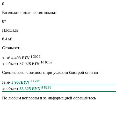
0
Возможное количество комнат
0*
Площадь
8.4 м²
Стоимость
1 300
€
за м²
4 408
BYN
10 920
€
за объект
37 028
BYN
Специальная cтоимость при условии быстрой оплаты
1 170
€
за м²
3 967
BYN
9 828
€
за объект
33 325
BYN
По любым вопросам и за информацией обращайтесь