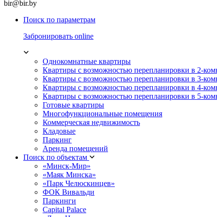
bir@bir.by
Поиск по параметрам
Забронировать online
Однокомнатные квартиры
Квартиры с возможностью перепланировки в 2-ко
Квартиры с возможностью перепланировки в 3-ко
Квартиры с возможностью перепланировки в 4-ко
Квартиры с возможностью перепланировки в 5-ко
Готовые квартиры
Многофункциональные помещения
Коммерческая недвижимость
Кладовые
Паркинг
Аренда помещений
Поиск по объектам
«Минск-Мир»
«Маяк Минска»
«Парк Челюскинцев»
ФОК Вивальди
Паркинги
Capital Palace