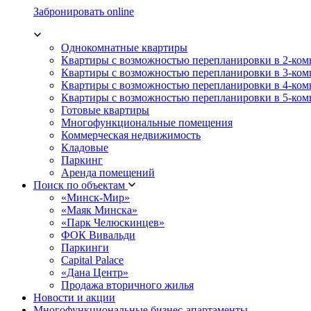
Забронировать online
Однокомнатные квартиры
Квартиры с возможностью перепланировки в 2-ко
Квартиры с возможностью перепланировки в 3-ко
Квартиры с возможностью перепланировки в 4-ко
Квартиры с возможностью перепланировки в 5-ко
Готовые квартиры
Многофункциональные помещения
Коммерческая недвижимость
Кладовые
Паркинг
Аренда помещений
Поиск по объектам
«Минск-Мир»
«Маяк Минска»
«Парк Челюскинцев»
ФОК Вивальди
Паркинги
Capital Palace
«Дана Центр»
Продажа вторичного жилья
Новости и акции
Многофункциональные бизнес-апартаменты