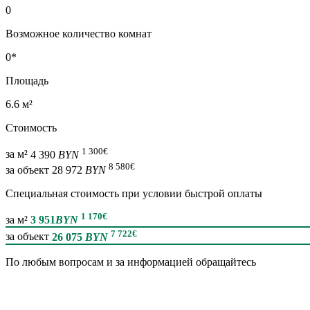
0
Возможное количество комнат
0*
Площадь
6.6 м²
Стоимость
1 300
€
за м²
4 390
BYN
8 580
€
за объект
28 972
BYN
Специальная cтоимость при условии быстрой оплаты
1 170
€
за м²
3 951
BYN
7 722
€
за объект
26 075
BYN
По любым вопросам и за информацией обращайтесь