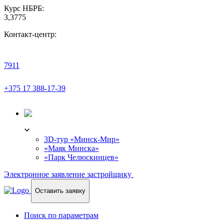
Курс НБРБ:
3,3775
Контакт-центр:
7911
+375 17 388-17-39
3D-ТУР
3D-тур «Минск-Мир»
«Маяк Минска»
«Парк Челюскинцев»
Электронное заявление застройщику
Оставить заявку
Поиск по параметрам