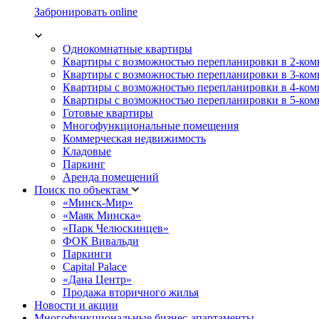
Забронировать online
Однокомнатные квартиры
Квартиры с возможностью перепланировки в 2-ко
Квартиры с возможностью перепланировки в 3-ко
Квартиры с возможностью перепланировки в 4-ко
Квартиры с возможностью перепланировки в 5-ко
Готовые квартиры
Многофункциональные помещения
Коммерческая недвижимость
Кладовые
Паркинг
Аренда помещений
Поиск по объектам
«Минск-Мир»
«Маяк Минска»
«Парк Челюскинцев»
ФОК Вивальди
Паркинги
Capital Palace
«Дана Центр»
Продажа вторичного жилья
Новости и акции
Многофункциональные бизнес-апартаменты