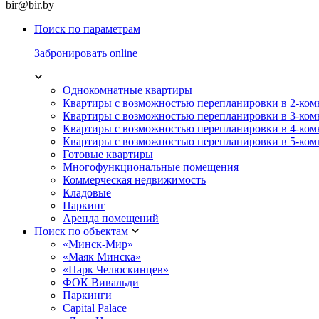
bir@bir.by
Поиск по параметрам
Забронировать online
Однокомнатные квартиры
Квартиры с возможностью перепланировки в 2-ко
Квартиры с возможностью перепланировки в 3-ко
Квартиры с возможностью перепланировки в 4-ко
Квартиры с возможностью перепланировки в 5-ко
Готовые квартиры
Многофункциональные помещения
Коммерческая недвижимость
Кладовые
Паркинг
Аренда помещений
Поиск по объектам
«Минск-Мир»
«Маяк Минска»
«Парк Челюскинцев»
ФОК Вивальди
Паркинги
Capital Palace