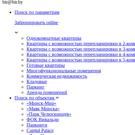
bir@bir.by
Поиск по параметрам
Забронировать online
Однокомнатные квартиры
Квартиры с возможностью перепланировки в 2-ко
Квартиры с возможностью перепланировки в 3-ко
Квартиры с возможностью перепланировки в 4-ко
Квартиры с возможностью перепланировки в 5-ко
Готовые квартиры
Многофункциональные помещения
Коммерческая недвижимость
Кладовые
Паркинг
Аренда помещений
Поиск по объектам
«Минск-Мир»
«Маяк Минска»
«Парк Челюскинцев»
ФОК Вивальди
Паркинги
Capital Palace