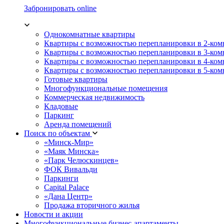
Забронировать online
Однокомнатные квартиры
Квартиры с возможностью перепланировки в 2-ко
Квартиры с возможностью перепланировки в 3-ко
Квартиры с возможностью перепланировки в 4-ко
Квартиры с возможностью перепланировки в 5-ко
Готовые квартиры
Многофункциональные помещения
Коммерческая недвижимость
Кладовые
Паркинг
Аренда помещений
Поиск по объектам
«Минск-Мир»
«Маяк Минска»
«Парк Челюскинцев»
ФОК Вивальди
Паркинги
Capital Palace
«Дана Центр»
Продажа вторичного жилья
Новости и акции
Многофункциональные бизнес-апартаменты