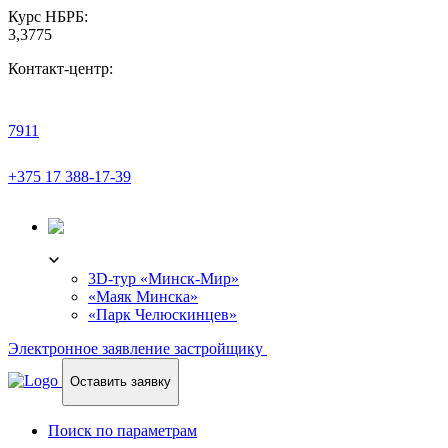
Курс НБРБ:
3,3775
Контакт-центр:
7911
+375 17 388-17-39
3D-ТУР
3D-тур «Минск-Мир»
«Маяк Минска»
«Парк Челюскинцев»
Электронное заявление застройщику
Оставить заявку
Поиск по параметрам