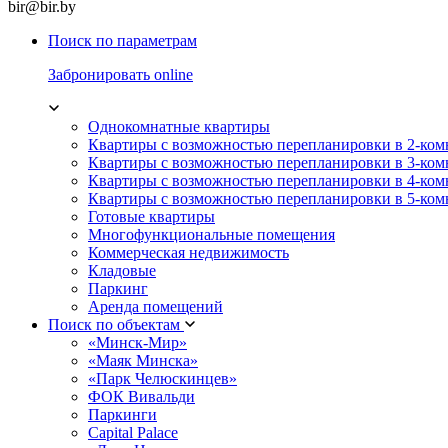
bir@bir.by
Поиск по параметрам
Забронировать online
Однокомнатные квартиры
Квартиры с возможностью перепланировки в 2-ко
Квартиры с возможностью перепланировки в 3-ко
Квартиры с возможностью перепланировки в 4-ко
Квартиры с возможностью перепланировки в 5-ко
Готовые квартиры
Многофункциональные помещения
Коммерческая недвижимость
Кладовые
Паркинг
Аренда помещений
Поиск по объектам
«Минск-Мир»
«Маяк Минска»
«Парк Челюскинцев»
ФОК Вивальди
Паркинги
Capital Palace