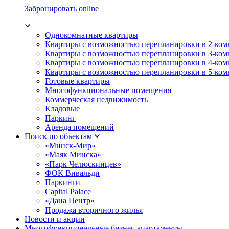
Забронировать online
Однокомнатные квартиры
Квартиры с возможностью перепланировки в 2-ко
Квартиры с возможностью перепланировки в 3-ко
Квартиры с возможностью перепланировки в 4-ко
Квартиры с возможностью перепланировки в 5-ко
Готовые квартиры
Многофункциональные помещения
Коммерческая недвижимость
Кладовые
Паркинг
Аренда помещений
Поиск по объектам
«Минск-Мир»
«Маяк Минска»
«Парк Челюскинцев»
ФОК Вивальди
Паркинги
Capital Palace
«Дана Центр»
Продажа вторичного жилья
Новости и акции
Многофункциональные бизнес-апартаменты