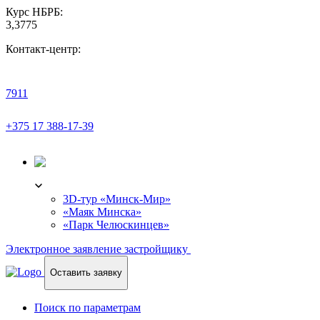
Курс НБРБ:
3,3775
Контакт-центр:
7911
+375 17 388-17-39
3D-ТУР
3D-тур «Минск-Мир»
«Маяк Минска»
«Парк Челюскинцев»
Электронное заявление застройщику
Оставить заявку
Поиск по параметрам