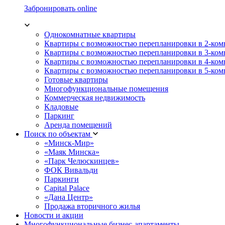
Забронировать online
Однокомнатные квартиры
Квартиры с возможностью перепланировки в 2-ко
Квартиры с возможностью перепланировки в 3-ко
Квартиры с возможностью перепланировки в 4-ко
Квартиры с возможностью перепланировки в 5-ко
Готовые квартиры
Многофункциональные помещения
Коммерческая недвижимость
Кладовые
Паркинг
Аренда помещений
Поиск по объектам
«Минск-Мир»
«Маяк Минска»
«Парк Челюскинцев»
ФОК Вивальди
Паркинги
Capital Palace
«Дана Центр»
Продажа вторичного жилья
Новости и акции
Многофункциональные бизнес-апартаменты