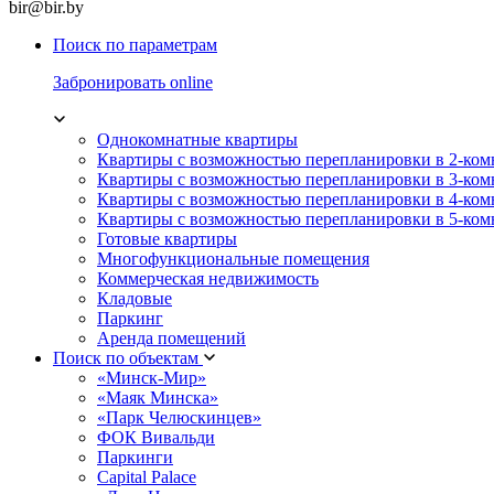
bir@bir.by
Поиск по параметрам
Забронировать online
Однокомнатные квартиры
Квартиры с возможностью перепланировки в 2-ко
Квартиры с возможностью перепланировки в 3-ко
Квартиры с возможностью перепланировки в 4-ко
Квартиры с возможностью перепланировки в 5-ко
Готовые квартиры
Многофункциональные помещения
Коммерческая недвижимость
Кладовые
Паркинг
Аренда помещений
Поиск по объектам
«Минск-Мир»
«Маяк Минска»
«Парк Челюскинцев»
ФОК Вивальди
Паркинги
Capital Palace