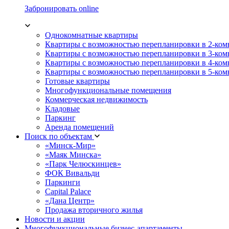
Забронировать online
Однокомнатные квартиры
Квартиры с возможностью перепланировки в 2-ко
Квартиры с возможностью перепланировки в 3-ко
Квартиры с возможностью перепланировки в 4-ко
Квартиры с возможностью перепланировки в 5-ко
Готовые квартиры
Многофункциональные помещения
Коммерческая недвижимость
Кладовые
Паркинг
Аренда помещений
Поиск по объектам
«Минск-Мир»
«Маяк Минска»
«Парк Челюскинцев»
ФОК Вивальди
Паркинги
Capital Palace
«Дана Центр»
Продажа вторичного жилья
Новости и акции
Многофункциональные бизнес-апартаменты