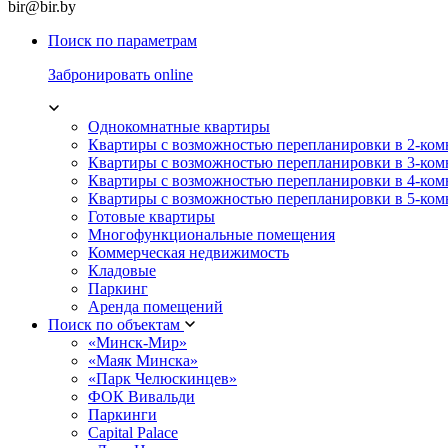
bir@bir.by
Поиск по параметрам
Забронировать online
Однокомнатные квартиры
Квартиры с возможностью перепланировки в 2-ко
Квартиры с возможностью перепланировки в 3-ко
Квартиры с возможностью перепланировки в 4-ко
Квартиры с возможностью перепланировки в 5-ко
Готовые квартиры
Многофункциональные помещения
Коммерческая недвижимость
Кладовые
Паркинг
Аренда помещений
Поиск по объектам
«Минск-Мир»
«Маяк Минска»
«Парк Челюскинцев»
ФОК Вивальди
Паркинги
Capital Palace