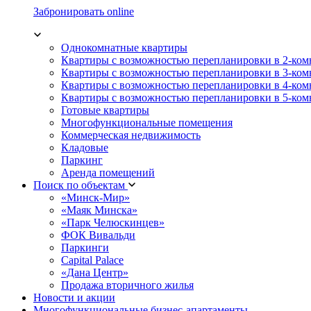
Забронировать online
Однокомнатные квартиры
Квартиры с возможностью перепланировки в 2-ко
Квартиры с возможностью перепланировки в 3-ко
Квартиры с возможностью перепланировки в 4-ко
Квартиры с возможностью перепланировки в 5-ко
Готовые квартиры
Многофункциональные помещения
Коммерческая недвижимость
Кладовые
Паркинг
Аренда помещений
Поиск по объектам
«Минск-Мир»
«Маяк Минска»
«Парк Челюскинцев»
ФОК Вивальди
Паркинги
Capital Palace
«Дана Центр»
Продажа вторичного жилья
Новости и акции
Многофункциональные бизнес-апартаменты