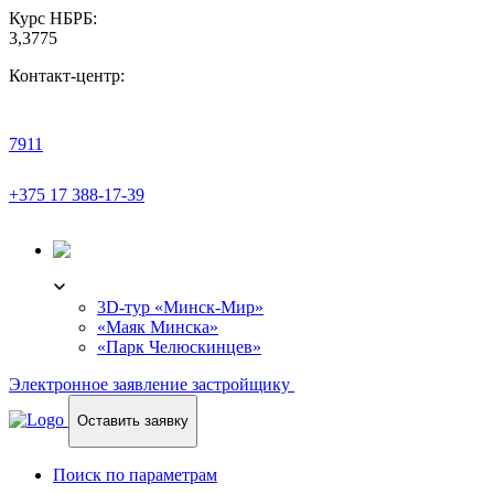
Курс НБРБ:
3,3775
Контакт-центр:
7911
+375 17 388-17-39
3D-ТУР
3D-тур «Минск-Мир»
«Маяк Минска»
«Парк Челюскинцев»
Электронное заявление застройщику
Оставить заявку
Поиск по параметрам