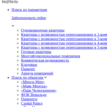
bir@bir.by
Поиск по параметрам
Забронировать online
Однокомнатные квартиры
Квартиры с возможностью перепланировки в 2-ко
Квартиры с возможностью перепланировки в 3-ко
Квартиры с возможностью перепланировки в 4-ко
Квартиры с возможностью перепланировки в 5-ко
Готовые квартиры
Многофункциональные помещения
Коммерческая недвижимость
Кладовые
Паркинг
Аренда помещений
Поиск по объектам
«Минск-Мир»
«Маяк Минска»
«Парк Челюскинцев»
ФОК Вивальди
Паркинги
Capital Palace