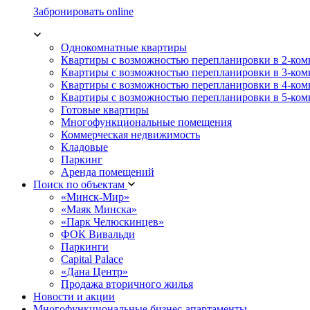
Забронировать online
Однокомнатные квартиры
Квартиры с возможностью перепланировки в 2-ко
Квартиры с возможностью перепланировки в 3-ко
Квартиры с возможностью перепланировки в 4-ко
Квартиры с возможностью перепланировки в 5-ко
Готовые квартиры
Многофункциональные помещения
Коммерческая недвижимость
Кладовые
Паркинг
Аренда помещений
Поиск по объектам
«Минск-Мир»
«Маяк Минска»
«Парк Челюскинцев»
ФОК Вивальди
Паркинги
Capital Palace
«Дана Центр»
Продажа вторичного жилья
Новости и акции
Многофункциональные бизнес-апартаменты