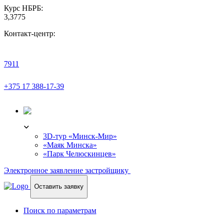
Курс НБРБ:
3,3775
Контакт-центр:
7911
+375 17 388-17-39
3D-ТУР
3D-тур «Минск-Мир»
«Маяк Минска»
«Парк Челюскинцев»
Электронное заявление застройщику
Оставить заявку
Поиск по параметрам