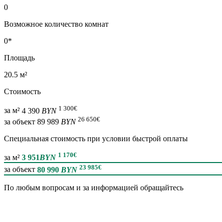
0
Возможное количество комнат
0*
Площадь
20.5 м²
Стоимость
1 300
€
за м²
4 390
BYN
26 650
€
за объект
89 989
BYN
Специальная cтоимость при условии быстрой оплаты
1 170
€
за м²
3 951
BYN
23 985
€
за объект
80 990
BYN
По любым вопросам и за информацией обращайтесь