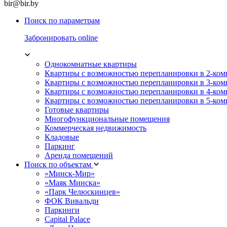
bir@bir.by
Поиск по параметрам
Забронировать online
Однокомнатные квартиры
Квартиры с возможностью перепланировки в 2-ко
Квартиры с возможностью перепланировки в 3-ко
Квартиры с возможностью перепланировки в 4-ко
Квартиры с возможностью перепланировки в 5-ко
Готовые квартиры
Многофункциональные помещения
Коммерческая недвижимость
Кладовые
Паркинг
Аренда помещений
Поиск по объектам
«Минск-Мир»
«Маяк Минска»
«Парк Челюскинцев»
ФОК Вивальди
Паркинги
Capital Palace