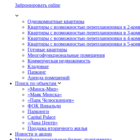
Забронировать online
Однокомнатные квартиры
Квартиры с возможностью перепланировки в 2-ко
Квартиры с возможностью перепланировки в 3-ко
Квартиры с возможностью перепланировки в 4-ко
Квартиры с возможностью перепланировки в 5-ко
Готовые квартиры
Многофункциональные помещения
Коммерческая недвижимость
Кладовые
Паркинг
Аренда помещений
Поиск по объектам
«Минск-Мир»
«Маяк Минска»
«Парк Челюскинцев»
ФОК Вивальди
Паркинги
Capital Palace
«Дана Центр»
Продажа вторичного жилья
Новости и акции
Многофункциональные бизнес-апартаменты