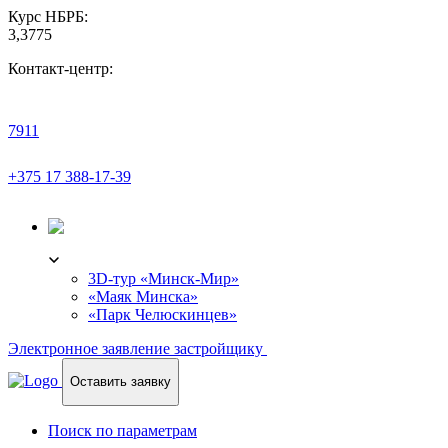
Курс НБРБ:
3,3775
Контакт-центр:
7911
+375 17 388-17-39
3D-ТУР
3D-тур «Минск-Мир»
«Маяк Минска»
«Парк Челюскинцев»
Электронное заявление застройщику
Оставить заявку
Поиск по параметрам