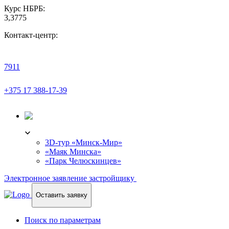
Курс НБРБ:
3,3775
Контакт-центр:
7911
+375 17 388-17-39
3D-ТУР
3D-тур «Минск-Мир»
«Маяк Минска»
«Парк Челюскинцев»
Электронное заявление застройщику
Оставить заявку
Поиск по параметрам