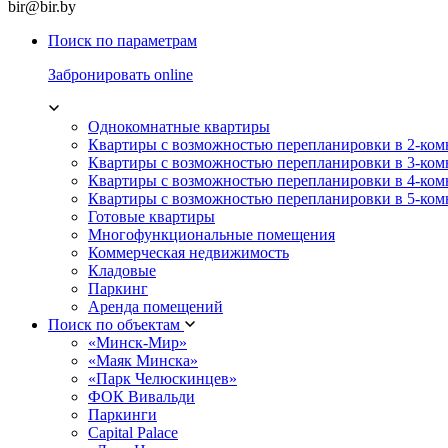
bir@bir.by
Поиск по параметрам
Забронировать online
Однокомнатные квартиры
Квартиры с возможностью перепланировки в 2-ко
Квартиры с возможностью перепланировки в 3-ко
Квартиры с возможностью перепланировки в 4-ко
Квартиры с возможностью перепланировки в 5-ко
Готовые квартиры
Многофункциональные помещения
Коммерческая недвижимость
Кладовые
Паркинг
Аренда помещений
Поиск по объектам
«Минск-Мир»
«Маяк Минска»
«Парк Челюскинцев»
ФОК Вивальди
Паркинги
Capital Palace