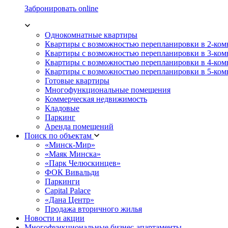
Забронировать online
Однокомнатные квартиры
Квартиры с возможностью перепланировки в 2-ко
Квартиры с возможностью перепланировки в 3-ко
Квартиры с возможностью перепланировки в 4-ко
Квартиры с возможностью перепланировки в 5-ко
Готовые квартиры
Многофункциональные помещения
Коммерческая недвижимость
Кладовые
Паркинг
Аренда помещений
Поиск по объектам
«Минск-Мир»
«Маяк Минска»
«Парк Челюскинцев»
ФОК Вивальди
Паркинги
Capital Palace
«Дана Центр»
Продажа вторичного жилья
Новости и акции
Многофункциональные бизнес-апартаменты