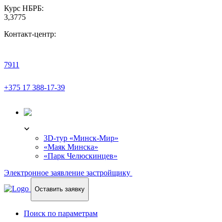
Курс НБРБ:
3,3775
Контакт-центр:
7911
+375 17 388-17-39
3D-ТУР
3D-тур «Минск-Мир»
«Маяк Минска»
«Парк Челюскинцев»
Электронное заявление застройщику
Оставить заявку
Поиск по параметрам