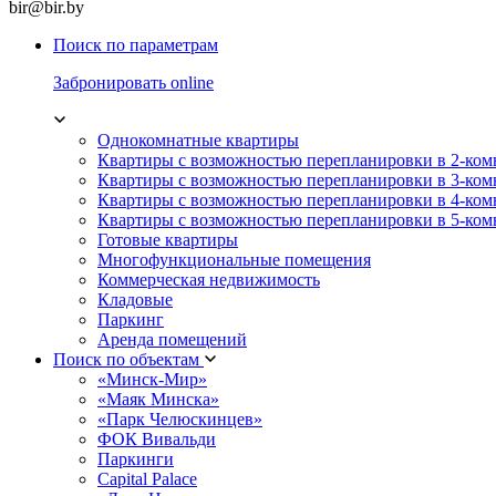
bir@bir.by
Поиск по параметрам
Забронировать online
Однокомнатные квартиры
Квартиры с возможностью перепланировки в 2-ко
Квартиры с возможностью перепланировки в 3-ко
Квартиры с возможностью перепланировки в 4-ко
Квартиры с возможностью перепланировки в 5-ко
Готовые квартиры
Многофункциональные помещения
Коммерческая недвижимость
Кладовые
Паркинг
Аренда помещений
Поиск по объектам
«Минск-Мир»
«Маяк Минска»
«Парк Челюскинцев»
ФОК Вивальди
Паркинги
Capital Palace