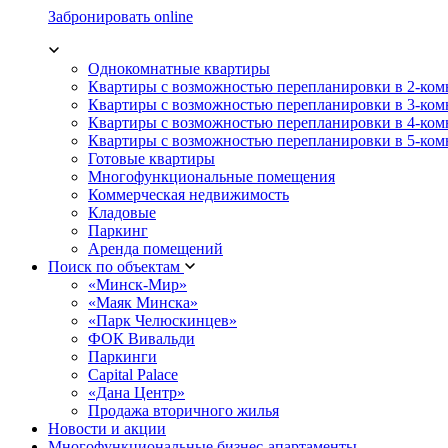
Забронировать online
Однокомнатные квартиры
Квартиры с возможностью перепланировки в 2-ко
Квартиры с возможностью перепланировки в 3-ко
Квартиры с возможностью перепланировки в 4-ко
Квартиры с возможностью перепланировки в 5-ко
Готовые квартиры
Многофункциональные помещения
Коммерческая недвижимость
Кладовые
Паркинг
Аренда помещений
Поиск по объектам
«Минск-Мир»
«Маяк Минска»
«Парк Челюскинцев»
ФОК Вивальди
Паркинги
Capital Palace
«Дана Центр»
Продажа вторичного жилья
Новости и акции
Многофункциональные бизнес-апартаменты